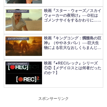
映画『スター・ウォーズ／スカイ
ENTERTAINMENT
ウォーカーの夜明け』──D社は
ゴメンナサイをするかわりに…
【ネタバレ】
映画『キングコング：髑髏島の巨
ENTERTAINMENT
神』（ややネタバレ）──巨大生
物による壮大なおしくらまんじゅ
う
映画『●REC/レック』シリーズ
ENTERTAINMENT
①②【メデイロスとは何者だった
のか？】
スポンサーリンク