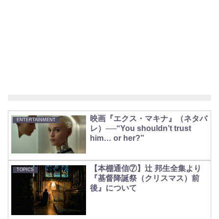
映画『エクス・マキナ』（ネタバ
ENTERTAINMENT
レ）──“You shouldn’t trust
him… or her?”
【本棚通信⑦】辻 邦生全集より
TOPICS
『基督降誕祭（クリスマス）前
後』について