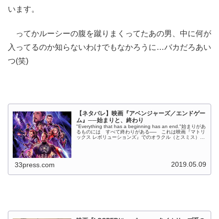
います。
ってかルーシーの腹を蹴りまくってたあの男、中に何が
入ってるのか知らないわけでもなかろうに…バカだろあい
つ(笑)
【ネタバレ】映画『アベンジャーズ／エンドゲー
ム』──始まりと、終わり
"Everything that has a beginning has an end."始まりがあ
るものには すべて終わりがある── これは映画『マトリ
ックス レボリューションズ』でのオラクル（とスミス）の
ものですが、今作『アベンジャーズ...
2019.05.09
33press.com