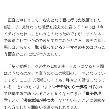
正直に申しまして、
なんとなく観に行った映画
でした
(笑)。で、見終わった感想も控えめに言って「やっぱり今
イチだったわ…」というものだったのですが、ザ・シネマ
で放送されていたので改めて見てみたところ、映画の善し
悪しはともかく、
取り扱っているテーマそのものはけっこ
う面白い
ことに気が付きました。
「脳が覚醒し、その力を100％使えるようになると人間
はどうなるのか」と言うのがこの映画のテーマとなってい
ますが、ここまで飛躍しなくても、昨今よく話題になって
いる──というかいよいよ
トンデモ論から一歩格上げ
され
て結構本気で語られることが多くなってきた
「量子物理
学」
とか
「潜在意識が持つ力」
などといったことに興味が
ある方でしたら面白い映画かもしれません。