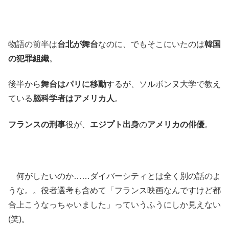
物語の前半は
台北が舞台
なのに、でもそこにいたのは
韓国
の犯罪組織
。
後半から
舞台はパリに移動
するが、ソルボンヌ大学で教え
ている
脳科学者はアメリカ人
。
フランスの刑事
役が、
エジプト出身
の
アメリカの俳優
。
何がしたいのか……ダイバーシティとは全く別の話のよ
うな。。役者選考も含めて「フランス映画なんですけど都
合上こうなっちゃいました」っていうふうにしか見えない
(笑)。