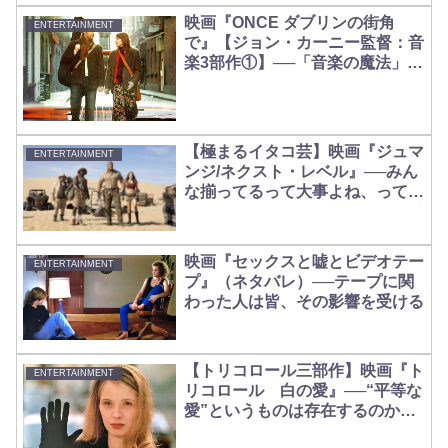
映画『ONCE ダブリンの街角
ENTERTAINMENT
で』【ジョン・カーニー監督：音
楽3部作①】──「音楽の魔法」が
生まれた第1作。
【極まるイタコ芸】映画『ジュマ
ENTERTAINMENT
ンジ/ネクスト・レベル』──みん
な揃ってるって大事よね、ってい
う【次もあるのか】
映画『セックスと嘘とビデオテー
ENTERTAINMENT
プ』（ネタバレ）──テープに関
わった人は皆、その影響を受ける
【トリコロール三部作】映画『ト
ENTERTAINMENT
リコロール 白の愛』──“平等な
愛”というものは存在するのか
【BLANC】