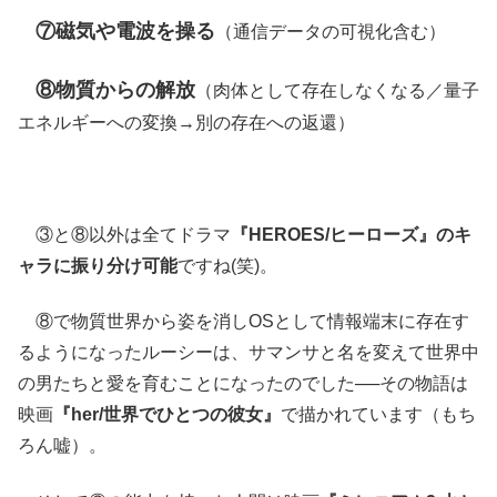
⑦磁気や電波を操る
（通信データの可視化含む）
⑧物質からの解放
（肉体として存在しなくなる／量子
エネルギーへの変換→別の存在への返還）
③と⑧以外は全てドラマ
『HEROES/ヒーローズ』のキ
ャラに振り分け可能
ですね(笑)。
⑧で物質世界から姿を消しOSとして情報端末に存在す
るようになったルーシーは、サマンサと名を変えて世界中
の男たちと愛を育むことになったのでした──その物語は
映画
『her/世界でひとつの彼女』
で描かれています（もち
ろん嘘）。