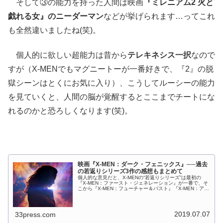
そして③の能力を持った人間は映画
『ミレニアム2 火と
戯れる女』のニーダーマン
などが挙げられます…ってこれ
も全然違いましたね(笑)。
個人的に欲しい超能力は昔から
テレキネシス一択
なので
すが（X-MENでもマグニートーが一番好きで、『2』の脱
獄シーンはとくにお気に入り）、こうしてルーシーの能力
を見ていくと、人間の脳が覚醒するとここまでチートにな
れるのかと恐ろしくなります(笑)。
映画『X-MEN：ダーク・フェニックス』──過去
の若返りシリーズ3作の感想もまとめて
個人的な意見だと、X-MENの“若返りシリーズ”は最初の
『X-MEN：ファースト・ジェネレーション』が一番で、そ
こから『X-MEN：フューチャー＆パスト』『X-MEN：アポ
カリプス』の順かなぁといった感じなのですが、順番はつ
けつつも過去3作...
2019.07.07
33press.com