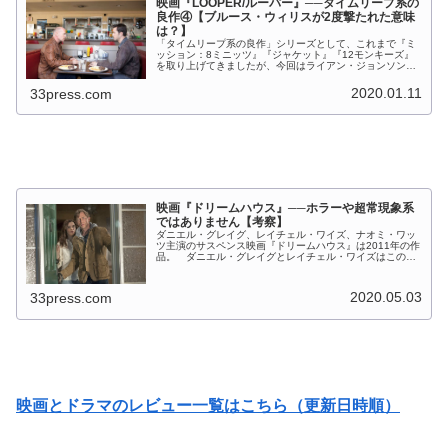
映画『LOOPER/ルーパー』──タイムリープ系の
良作④【ブルース・ウィリスが2度撃たれた意味
は？】
「タイムリープ系の良作」シリーズとして、これまで『ミ
ッション：8ミニッツ』『ジャケット』『12モンキーズ』
を取り上げてきましたが、今回はライアン・ジョンソン監
督、ジョセフ・ゴードン＝レヴィット、ブルース・ウィリ
ス、エミリー・ブラント主演の『...
2020.01.11
33press.com
映画『ドリームハウス』──ホラーや超常現象系
ではありません【考察】
ダニエル・グレイグ、レイチェル・ワイズ、ナオミ・ワッ
ツ主演のサスペンス映画『ドリームハウス』は2011年の作
品。 ダニエル・グレイグとレイチェル・ワイズはこの作
品での共演がきっかけで交際がスタートし、同年に結婚す
ることとなりました。 そうい...
2020.05.03
33press.com
映画とドラマのレビュー一覧はこちら（更新日時順）