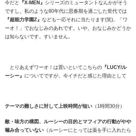
今だと
『X-MEN』
シリーズのミュータントなんかがそう
ですし、私のような80年代に思春期を過ごした世代では
『超能力学園Z』
なども一応それに当たります(笑)。「ワ
ーオ！」でおなじみのあれです。いや、おなじみかどうか
は知らないです。すいません。
とりあえずワーオ！は置いといてこちらの
『
LUCY/
ル
ーシー』
についてですが、今イチだと感じた理由として
テーマの難しさに対して上映時間が短い
（1時間30分）
敵・味方の構図、ルーシーの目的とマフィアの行動がやや
噛み合っていない
（ルーシーにとっては薬を手に入れたら