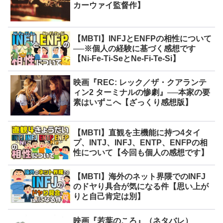
カーウァイ監督作】
【MBTI】INFJとENFPの相性について
──※個人の経験に基づく感想です
【Ni-Fe-Ti-SeとNe-Fi-Te-Si】
映画『REC: レック／ザ・クアランテ
ィン2 ターミナルの惨劇』──本家の要
素はいずこへ【ざっくり感想版】
【MBTI】直観を主機能に持つ4タイ
プ、INTJ、INFJ、ENTP、ENFPの相
性について【今回も個人の感想です】
【MBTI】海外のネット界隈でのINFJ
のドヤり具合が気になる件【思い上が
りと自己肯定は別】
映画『若葉のころ』（ネタバレ）