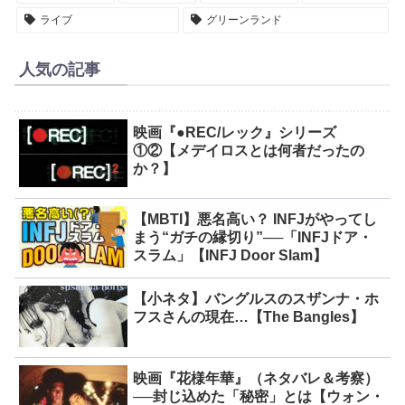
ライブ
グリーンランド
人気の記事
映画『●REC/レック』シリーズ
①②【メデイロスとは何者だったの
か？】
【MBTI】悪名高い？ INFJがやってし
まう“ガチの縁切り”──「INFJドア・
スラム」【INFJ Door Slam】
【小ネタ】バングルスのスザンナ・ホ
フスさんの現在…【The Bangles】
映画『花様年華』（ネタバレ＆考察）
──封じ込めた「秘密」とは【ウォン・