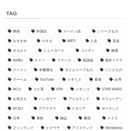
TAG
映画
外国語
スペイン語
シリーズもの
おすすめ
小ネタ
MBTI
人生
音楽
オカルト
ニューヨーク
コメディ
健康
Netflix
ドイツ
フランス
陰謀論
海外ドラマ
スペイン
本棚通信
タイムリープもの
ゾンビもの
マーベル
YouTube
イギリス
香港
台湾
MCU
スピ系
VPN
メキシコ
STAR WARS
お役立ち
ハンガリー
アイルランド
スウェーデン
DCEU
グアテマラ
イタリア
ポーランド
日本
東欧
雑誌
書籍
スイス
フィンランド
ヒマラヤ
アイスランド
Wordpress