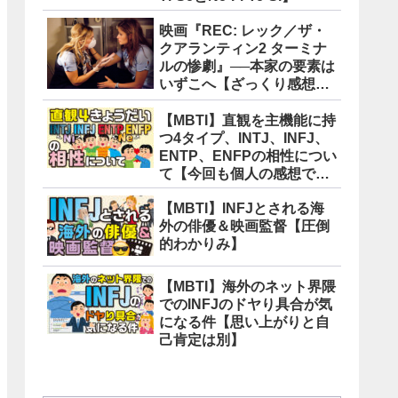
映画『REC: レック／ザ・
クアランティン2 ターミナ
ルの惨劇』──本家の要素は
いずこへ【ざっくり感想
版】
【MBTI】直観を主機能に持
つ4タイプ、INTJ、INFJ、
ENTP、ENFPの相性につい
て【今回も個人の感想で
す】
【MBTI】INFJとされる海
外の俳優＆映画監督【圧倒
的わかりみ】
【MBTI】海外のネット界隈
でのINFJのドヤり具合が気
になる件【思い上がりと自
己肯定は別】