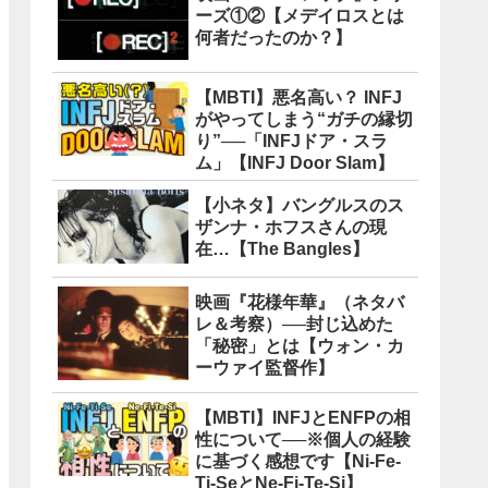
ーズ①②【メデイロスとは
何者だったのか？】
【MBTI】悪名高い？ INFJ
がやってしまう“ガチの縁切
り”──「INFJドア・スラ
ム」【INFJ Door Slam】
【小ネタ】バングルスのス
ザンナ・ホフスさんの現
在…【The Bangles】
映画『花様年華』（ネタバ
レ＆考察）──封じ込めた
「秘密」とは【ウォン・カ
ーウァイ監督作】
【MBTI】INFJとENFPの相
性について──※個人の経験
に基づく感想です【Ni-Fe-
Ti-SeとNe-Fi-Te-Si】