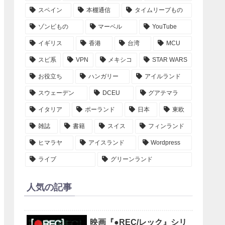
スペイン
本棚通信
タイムリープもの
ゾンビもの
マーベル
YouTube
イギリス
香港
台湾
MCU
スピ系
VPN
メキシコ
STAR WARS
お役立ち
ハンガリー
アイルランド
スウェーデン
DCEU
グアテマラ
イタリア
ポーランド
日本
東欧
雑誌
書籍
スイス
フィンランド
ヒマラヤ
アイスランド
Wordpress
ライブ
グリーンランド
人気の記事
映画『●REC/レック』シリ