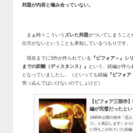
邦題が内容と噛み合っていない。
まぁ時々こういう
ズレた邦題
がついてしまうこと
仕方がないということも承知しているつもりです。
現在までに3作が作られている
『ビフォア～』
シ
までの距離（ディスタンス）』
という、続編が作ら
となっていましたし。（といっても続編
『ビフォア
突っ込んではいけないのでしょけど）
【ビフォア三部作】
編が完璧だったとい
1995年公開の前作『
ズ』と表記します）から9
に待ちこがれていた続編