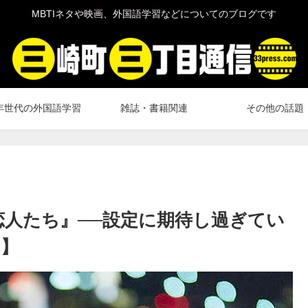
MBTIネタや映画、外国語学習などについてのブログです
年世代の外国語学習
雑誌・書籍関連
その他の話題
恋人たち』──設定に期待し過ぎてい
イ】