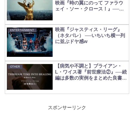
映画『時の翼にのって ファラウ
ェイ・ソー・クロース！』──あ
なたは人を守り、そのお陰で守ら
れた【Time Itself】
映画『ジャスティス・リーグ』
ENTERTAINMENT
（ネタバレ） ──いちいち横一列
に並ぶドヤ感w
【病気や不調と】ブライアン・
OTHER
L・ワイス著『前世療法②』──続
編は多数の実例をまとめた良書
【過去世の関係】
スポンサーリンク