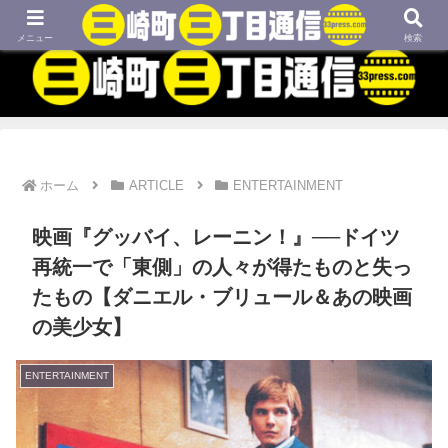
MBTIネタや映画、外国語学習などについてのブログです
メニュー
検索
ホーム
ARTICLE
ENTERTAINMENT
映画『グッバイ、レーニン！』──ドイツ
再統一で「東側」の人々が得たものと失っ
たもの【ダニエル・ブリュール＆あの映画
の美少女】
ENTERTAINMENT