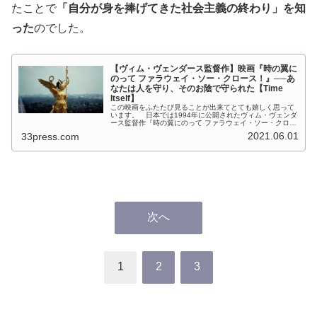
たことで
「自分が身を捧げてきた社会主義の終わり」を知
った
のでした。
【ヴィム・ヴェンダース監督作】映画『時の翼に
のって ファラウェイ・ソー・クロース！』──あ
なたは人を守り、そのお陰で守られた【Time
Itself】
この映画をふたたび見ることが出来てとても嬉しく思って
います。 日本では1994年に公開されたヴィム・ヴェンダ
ース監督作『時の翼にのって ファラウェイ・ソー・クロー
ス！』は、1987年のカンヌ映画祭で監督賞を受賞した名作
2021.06.01
33press.com
『ベルリン・天使の詩』...
次へ
1
2
3