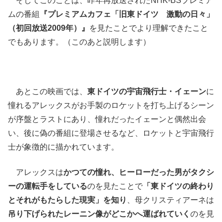
そしてこのことは、昨年再放送されたNHK-BSプレミア
ムの番組
『プレミアムカフェ「旧東ドイツ 激動の日々」
（初回放送2009年）』
を見たことでより理解できたこと
でもあります。（このあと説明します）
あとこの映画では、
東ドイツの宇宙飛行士・イェーン
に
憧れるアレックスがお手製のロケットを打ち上げるシーン
が序盤とラストにあり、憧れだったイェーンと偶然出会
い、後に偽の番組に登場させるなど、ロケットと宇宙飛行
士が象徴的に描かれています。
アレックスは
かつての憧れ、ヒーローだった男がタクシ
ーの運転手をしている
のを見たことで
「東ドイツの終わり
とそれがもたらした現実」を知り
、母クリスティアーネは
吊り下げられたレーニン像がどこかへ運ばれていく
のを見