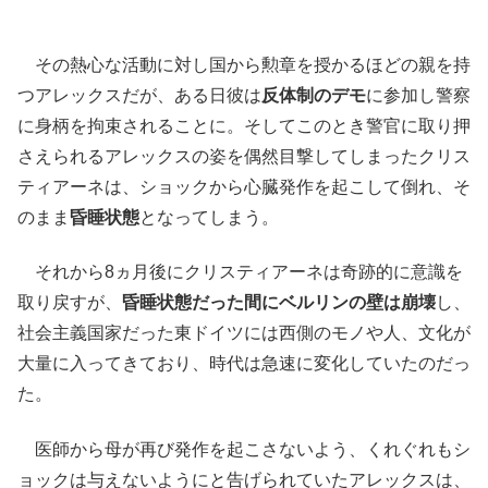
その熱心な活動に対し国から勲章を授かるほどの親を持
つアレックスだが、ある日彼は
反体制のデモ
に参加し警察
に身柄を拘束されることに。そしてこのとき警官に取り押
さえられるアレックスの姿を偶然目撃してしまったクリス
ティアーネは、ショックから心臓発作を起こして倒れ、そ
のまま
昏睡状態
となってしまう。
それから8ヵ月後にクリスティアーネは奇跡的に意識を
取り戻すが、
昏睡状態だった間にベルリンの壁は崩壊
し、
社会主義国家だった東ドイツには西側のモノや人、文化が
大量に入ってきており、時代は急速に変化していたのだっ
た。
医師から母が再び発作を起こさないよう、くれぐれもシ
ョックは与えないようにと告げられていたアレックスは、