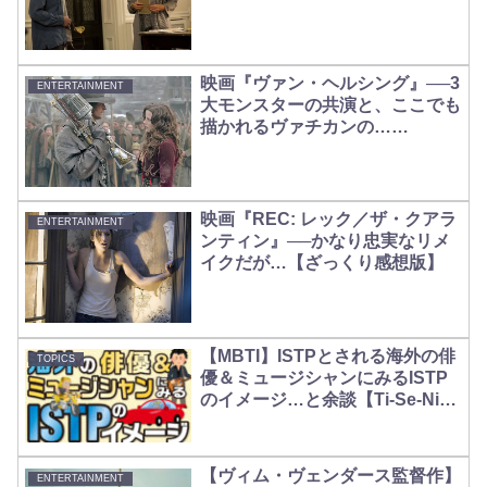
映画『ヴァン・ヘルシング』──3
ENTERTAINMENT
大モンスターの共演と、ここでも
描かれるヴァチカンの……
映画『REC: レック／ザ・クアラ
ENTERTAINMENT
ンティン』──かなり忠実なリメ
イクだが…【ざっくり感想版】
【MBTI】ISTPとされる海外の俳
TOPICS
優＆ミュージシャンにみるISTP
のイメージ…と余談【Ti-Se-Ni-
Fe】
【ヴィム・ヴェンダース監督作】
ENTERTAINMENT