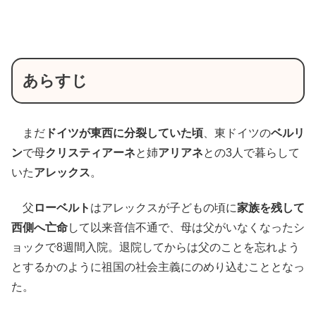
あらすじ
まだ
ドイツが東西に分裂していた頃
、東ドイツの
ベルリ
ン
で母
クリスティアーネ
と姉
アリアネ
との3人で暮らして
いた
アレックス
。
父
ローベルト
はアレックスが子どもの頃に
家族を残して
西側へ亡命
して以来音信不通で、母は父がいなくなったシ
ョックで8週間入院。退院してからは父のことを忘れよう
とするかのように祖国の社会主義にのめり込むこととなっ
た。