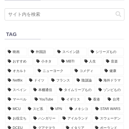
TAG
映画
外国語
スペイン語
シリーズもの
おすすめ
小ネタ
MBTI
人生
音楽
オカルト
ニューヨーク
コメディ
健康
Netflix
ドイツ
フランス
陰謀論
海外ドラマ
スペイン
本棚通信
タイムリープもの
ゾンビもの
マーベル
YouTube
イギリス
香港
台湾
MCU
スピ系
VPN
メキシコ
STAR WARS
お役立ち
ハンガリー
アイルランド
スウェーデン
DCEU
グアテマラ
イタリア
ポーランド