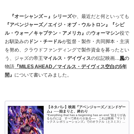
『オーシャンズ～』シリーズ
や、最近だと何といっても
『アベンジャーズ／エイジ・オブ・ウルトロン』『シビ
ル・ウォー／キャプテン・アメリカ』
の
ウォーマシン
役で
お馴染みの
ドン・チードル
が監督・製作・共同脚本・主演
を努め、クラウドファンディングで製作資金を募ったとい
う、ジャズの帝王
マイルス・デイヴィス
の伝記映画…
風
の
物語
『MILES AHEAD／マイルス・デイヴィス空白の5年
間
』
について書いてみました。
【ネタバレ】映画『アベンジャーズ／エンドゲー
ム』──始まりと、終わり
"Everything that has a beginning has an end."始まりがあ
るものには すべて終わりがある── これは映画『マトリ
ックス レボリューションズ』でのオラクル（とスミス）の
ものですが、今作『アベンジャーズ...