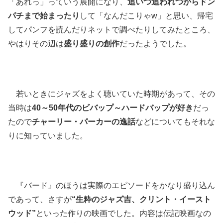
「あれっ」っていう展開になり、
追いつ追われつからドン
パチまで始まったり
して「なんだこりゃw」と思い、帰宅
してパンフを読んだりネットで調べたりしてみたところ、
やはりその辺は
盛り盛りの創作
だったようでした。
若いときにジャズをよく聴いていた時期があって、その
当時は
40～50年代のビバップ～ハードバップが好き
だっ
たので
チャーリー・パーカーの逸話
などについてもそれな
りに知っていました。
『バード』のほうは実際のエピソードをかなり盛り込ん
であって、さすが
“生粋のジャズ吉、クリント・イースト
ウッド”
といった作りの映画でした。内容は伝記映画なの