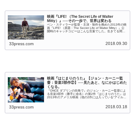
映画『LIFE! （The Secret Life of Walter
Mitty）』──その一歩で、世界は変わる
ベン・スティラーが監督・主演・制作を務めた2013年の映
画『LIFE! （原題：The Secret Life of Walter Mitty）』公
開時のキャッチコピーはこんな言葉でした。生きてる間
に、生まれ変わろう。 こんなことがしてみた...
2018.09.30
33press.com
映画『はじまりのうた』【ジョン・カーニー監
督：音楽3部作②】──見たあと、なにかはじめた
くなる。
『ONCE ダブリンの街角で』のジョン・カーニー監督によ
る音楽3部作（勝手に命名）の第2作『はじまりのうた』は
2013年のアメリカ映画（他の2作には入っている“アイルラ
ンド映画”のクレジットが今作にはありません）、日本では
2015年に公開さ...
2018.03.18
33press.com