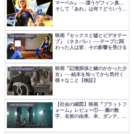
マーベル』──漂うゲフィン臭…
そして「あれ」は何？どういうこ
と？
映画『セックスと嘘とビデオテー
ENTERTAINMENT
プ』（ネタバレ）──テープに関
わった人は皆、その影響を受ける
映画『記憶探偵と鍵のかかった少
ENTERTAINMENT
女』──結末を知ってから気付く
様々なこと【検証】
【社会の縮図】映画『プラットフ
ENTERTAINMENT
ォーム』レビュー①──層の数
字、名前の由来、本、ダンテ、ゴ
レンとミハルの関係【結末の考
察】