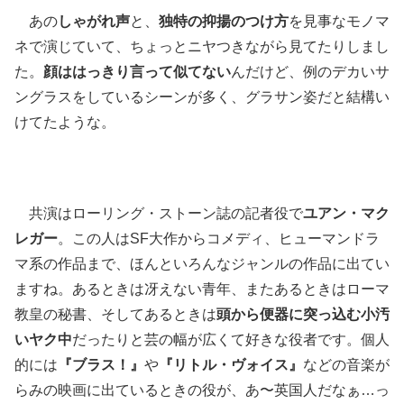
あの
しゃがれ声
と、
独特の抑揚のつけ方
を見事なモノマ
ネで演じていて、ちょっとニヤつきながら見てたりしまし
た。
顔ははっきり言って似てない
んだけど、例のデカいサ
ングラスをしているシーンが多く、グラサン姿だと結構い
けてたような。
共演はローリング・ストーン誌の記者役で
ユアン・マク
レガー
。この人はSF大作からコメディ、ヒューマンドラ
マ系の作品まで、ほんといろんなジャンルの作品に出てい
ますね。あるときは冴えない青年、またあるときはローマ
教皇の秘書、そしてあるときは
頭から便器に突っ込む小汚
いヤク中
だったりと芸の幅が広くて好きな役者です。個人
的には
『ブラス！』
や
『リトル・ヴォイス』
などの音楽が
らみの映画に出ているときの役が、あ〜英国人だなぁ…っ