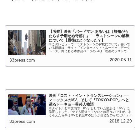
【考察】映画『バードマン あるいは（無知がも
たらす予期せぬ奇跡）』──ラストシーンの解釈
について【最後はどうなった？】
※このレビューで「ラストシーンの解釈について」書いて
いる箇所は、サイト『インターネット・ムービー・データ
ベース』内にある本作品ページのFAQ「映画のラストでサ
ムは何を見たのか？ 彼女はリーガンが飛び去るのを見たの
か？」を大いに参考にさせてい...
2020.05.11
33press.com
映画『ロスト・イン・トランスレーション』──
マニックスのMV、そして『TOKYO-POP』へと
遡るトーキョー異邦人物語
※タイトルと本文内で「PV」としていた箇所は「MV」に
修正しました。PVでも間違ってないとは思うのですが、よ
く考えたら今はMVと表記するほうが自然なのかなというこ
とで。 今からおよそ15年ほどの東京を舞台とした、
2018.12.29
33press.com
2003年公開（日本では20...