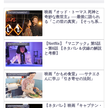
映画『オッド・トーマス 死神と
ENTERTAINMENT
奇妙な救世主』──最後に語られ
る「この世の真実」【そっち系の
余談あり】
【Netflix】『マニアック』第5話
ENTERTAINMENT
～第6話 【ネタバレ＆伏線の解説
と考察】
映画『かもめ食堂』──サチエさ
ENTERTAINMENT
んに学ぶ「引き寄せの法則」
【ネタバレ】映画『キャプテン・
ENTERTAINMENT