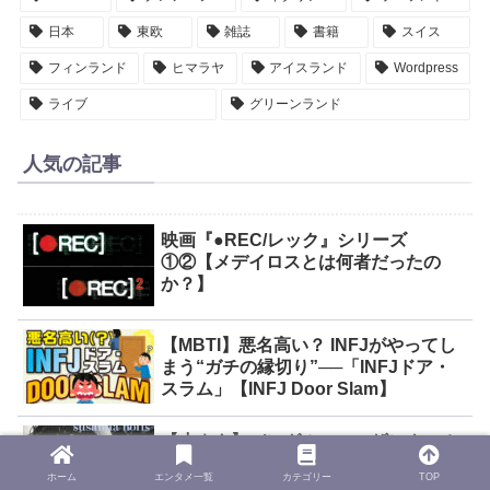
日本
東欧
雑誌
書籍
スイス
フィンランド
ヒマラヤ
アイスランド
Wordpress
ライブ
グリーンランド
人気の記事
映画『●REC/レック』シリーズ
①②【メデイロスとは何者だったの
か？】
【MBTI】悪名高い？ INFJがやってし
まう“ガチの縁切り”──「INFJドア・
スラム」【INFJ Door Slam】
【小ネタ】バングルスのスザンナ・ホ
フスさんの現在…【The Bangles】
ホーム
エンタメ一覧
カテゴリー
TOP