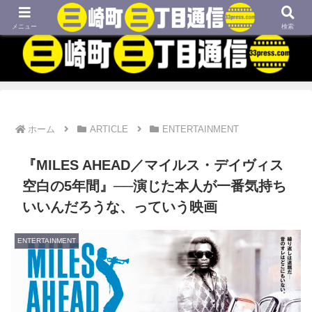
MBTIネタや映画、外国語学習などについてのブログです
メニュー
検索
ホーム
ARTICLE
ENTERTAINMENT
『MILES AHEAD／マイルス・デイヴィス
空白の5年間』──演じた本人が一番気持ち
いいんだろうな、っていう映画
ENTERTAINMENT