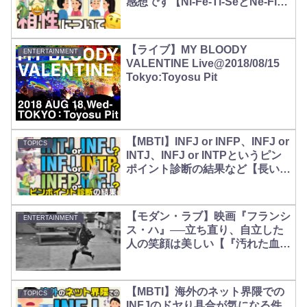
感想です【Ni-Fe-Ti-SeとNe-Fi-
Te-Si】
【ライブ】MY BLOODY
ENTERTAINMENT
VALENTINE Live@2018/08/15
Tokyo:Toyosu Pit
【MBTI】INFJ or INFP、INFJ or
TOPICS
INTJ、INFJ or INTPというピン
ポイント診断の結果など【長いけ
ど小ネタ】
【モダン・ラブ】映画『フランシ
ENTERTAINMENT
ス・ハ』──立ち直り、自立した
人の笑顔は美しい【『汚れた血』
との比較】
【MBTI】海外のネット界隈での
TOPICS
INFJのドヤり具合が気になる件