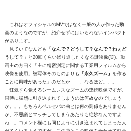
これはオフィシャルのMVではなく一般の人が作った動
画のようなのですが、紹介せずにはいられないインパクト
があります。
見ていてなんども
「なんで？どうして？なんで？ねぇど
うして？」
と20回くらい繰り返したくなる謎映像(笑)。動
画主の方曰く「主に精密測定に関する工業用フィルムから
映像を使用。被写体そのものよりも
「永久ズーム」
を作る
ことに興味があった」のだとか……。なるほど。。。
狂気すら覚えるシームレスなズームの連続映像ですが、
同時に猛烈に引き込まれてしまうのは何故なのでしょう
か。。。もちろんベルセバの曲とは何の関係もありません
が、不思議とマッチしてしまうあたりも絶妙なんですよ
ね…。コメント欄にも同じように引き込まれてしまった人
が多くいるようですが、この曲とこの映像を合わせて動画