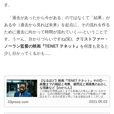
す。
「過去があったから今がある」のではなくて「結果」が
ある今（過去から見れば未来）を起点に、その流れを作る
ために過去に向かって時間が流れていく──ということで
す。うーん、分かりづらいですね(笑)。
クリストファー・
ノーラン監督の映画『TENET テネット』
を何度も見ると
少し分かってくるかも…。
【なるほど】映画『TENET テネット』その①──
終盤までの検証と考察、疑問点と画面奥のおかし
な現象など【わからん】
この検証や考察はあくまでも私個人の考えに基づくもので
あり、公式の情報や評論家・その他ブログや動画などで解
説されている方の意見と同じである保証は全くございませ
ん。また、これも度々書いていますが、自分で映画のレビ
2021.05.03
33press.com
ューを書くことにしてからは、私と...