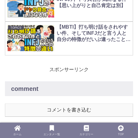
【思い上がりと自己肯定は別】
【MBTI】打ち明け話をされやす
TOPICS
い件、そしてINFJだと言う人と
自分の特徴がだいぶ違ったことに
ついて【Siなのでは】
スポンサーリンク
comment
コメントを書き込む
ホーム
エンタメ一覧
カテゴリー
TOP