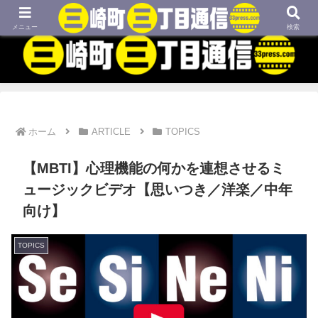
MBTIネタや映画、外国語学習などについてのブログです
メニュー
検索
ホーム
ARTICLE
TOPICS
【MBTI】心理機能の何かを連想させるミ
ュージックビデオ【思いつき／洋楽／中年
向け】
TOPICS