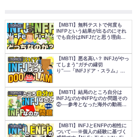
【MBTI】無料テストで何度も
TOPICS
INFPという結果が出るのにそれ
でも自分はINFJだと思う理由
【Ni-FeなのかFi-Neなのか】
【MBTI】悪名高い？ INFJがやっ
TOPICS
てしまう“ガチの縁切
り”──「INFJドア・スラム」
【INFJ Door Slam】
【MBTI】結局のところ自分は
TOPICS
INFJなのかINFPなのか問題その
②──参考となった海外の動画
【小ネタ】
【MBTI】INFJとENFPの相性に
TOPICS
ついて──※個人の経験に基づく