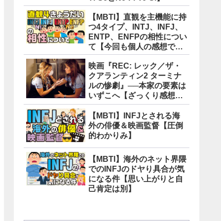
【MBTI】直観を主機能に持
つ4タイプ、INTJ、INFJ、
ENTP、ENFPの相性につい
て【今回も個人の感想で
す】
映画『REC: レック／ザ・
クアランティン2 ターミナ
ルの惨劇』──本家の要素は
いずこへ【ざっくり感想
版】
【MBTI】INFJとされる海
外の俳優＆映画監督【圧倒
的わかりみ】
【MBTI】海外のネット界隈
でのINFJのドヤり具合が気
になる件【思い上がりと自
己肯定は別】