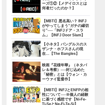
ーズ①②【メデイロスとは
何者だったのか？】
【MBTI】悪名高い？ INFJ
がやってしまう“ガチの縁切
り”──「INFJドア・スラ
ム」【INFJ Door Slam】
【小ネタ】バングルスのス
ザンナ・ホフスさんの現
在…【The Bangles】
映画『花様年華』（ネタバ
レ＆考察）──封じ込めた
「秘密」とは【ウォン・カ
ーウァイ監督作】
【MBTI】INFJとENFPの相
性について──※個人の経験
に基づく感想です【Ni-Fe-
Ti-SeとNe-Fi-Te-Si】