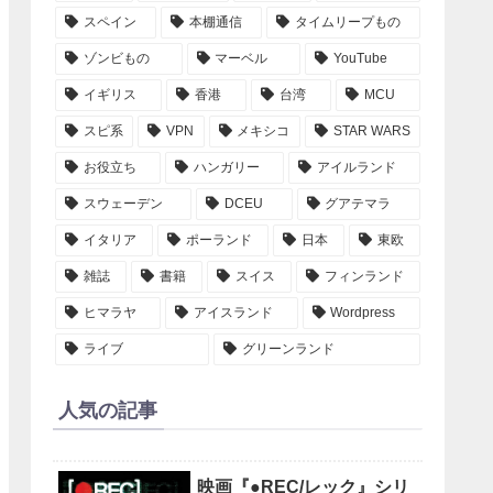
スペイン
本棚通信
タイムリープもの
ゾンビもの
マーベル
YouTube
イギリス
香港
台湾
MCU
スピ系
VPN
メキシコ
STAR WARS
お役立ち
ハンガリー
アイルランド
スウェーデン
DCEU
グアテマラ
イタリア
ポーランド
日本
東欧
雑誌
書籍
スイス
フィンランド
ヒマラヤ
アイスランド
Wordpress
ライブ
グリーンランド
人気の記事
映画『●REC/レック』シリ