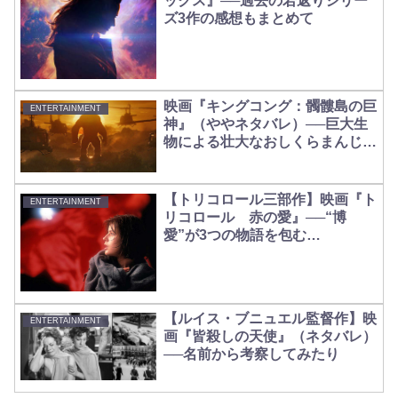
ックス』──過去の若返りシリー
ズ3作の感想もまとめて
映画『キングコング：髑髏島の巨
ENTERTAINMENT
神』（ややネタバレ）──巨大生
物による壮大なおしくらまんじゅ
う
【トリコロール三部作】映画『ト
ENTERTAINMENT
リコロール 赤の愛』──“博
愛”が3つの物語を包む
【ROUGE】
【ルイス・ブニュエル監督作】映
ENTERTAINMENT
画『皆殺しの天使』（ネタバレ）
──名前から考察してみたり