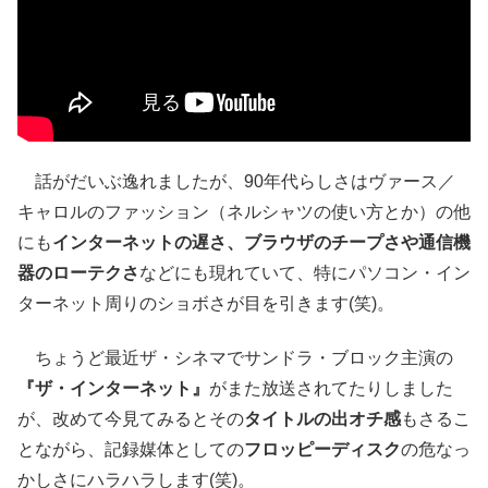
話がだいぶ逸れましたが、90年代らしさはヴァース／
キャロルのファッション（ネルシャツの使い方とか）の他
にも
インターネットの遅さ、ブラウザのチープさや通信機
器のローテクさ
などにも現れていて、特にパソコン・イン
ターネット周りのショボさが目を引きます(笑)。
ちょうど最近ザ・シネマでサンドラ・ブロック主演の
『ザ・インターネット』
がまた放送されてたりしました
が、改めて今見てみるとその
タイトルの出オチ感
もさるこ
とながら、記録媒体としての
フロッピーディスク
の危なっ
かしさにハラハラします(笑)。