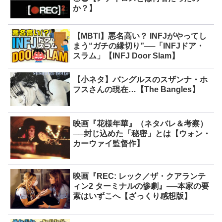
か？】
【MBTI】悪名高い？ INFJがやってし
まう“ガチの縁切り”──「INFJドア・
スラム」【INFJ Door Slam】
【小ネタ】バングルスのスザンナ・ホ
フスさんの現在…【The Bangles】
映画『花様年華』（ネタバレ＆考察）
──封じ込めた「秘密」とは【ウォン・
カーウァイ監督作】
映画『REC: レック／ザ・クアランテ
ィン2 ターミナルの惨劇』──本家の要
素はいずこへ【ざっくり感想版】