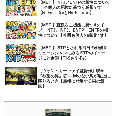
【MBTI】INFJとENFPの相性について
──※個人の経験に基づく感想です
【Ni-Fe-Ti-SeとNe-Fi-Te-Si】
【MBTI】直観を主機能に持つ4タイ
プ、INTJ、INFJ、ENTP、ENFPの相
性について【今回も個人の感想です】
【MBTI】ISTPとされる海外の俳優＆
ミュージシャンにみるISTPのイメー
ジ…と余談【Ti-Se-Ni-Fe】
【ウォン・カーウァイ監督作】映画
『欲望の翼』②──脚のない鳥が地上に
降りるとき【最後に登場する男の意
味】