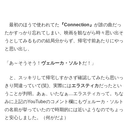
最初のほうで使われてた
『Connection』
が誰の曲だっ
たかすっかり忘れてしまい、映画を観ながら時々思い出そ
うとしてみるものの結局分からず、帰宅寸前あたりにやっ
と思い出し、
「あ～そうそう！
ヴェルーカ・ソルト
だ！」
と、スッキリして帰宅しすかさず確認してみたら思いっ
きり間違っていて(笑)、実際には
エラスティカ
だったとい
うことが判明。あぁ、いたなぁ…エラスティカって。ちな
みに上記のYouTubeのコメント欄にもヴェルーカ・ソルト
の名前が挙っていたので時期的には近いようなのでちょっ
と安心しました。（何がだよ）