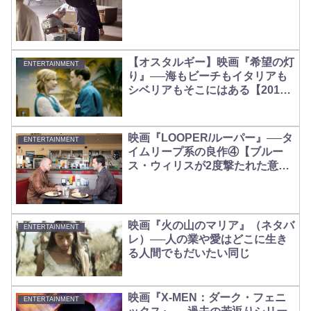
【オスタルギー】映画『希望の灯
ENTERTAINMENT
り』──海もビーチもイタリアも
シベリアもそこにはある【2018
年旧東独の旅】
映画『LOOPER/ルーパー』──タ
ENTERTAINMENT
イムリープ系の良作④【ブルー
ス・ウィリスが2度撃たれた意味
は？】
映画『火の山のマリア』（ネタバ
ENTERTAINMENT
レ）──人の業や愛はどこに生き
る人間でもだいたい同じ
映画『X-MEN：ダーク・フェニ
ENTERTAINMENT