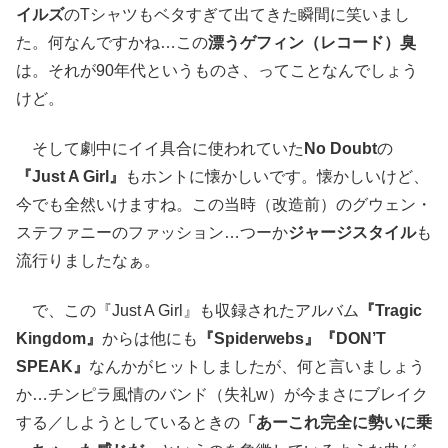
イルズ
のTシャツもベタすぎて出てきた瞬間に笑いまし
た。何なんですかね…この
漂うゲフィン（レコード）臭
は。それが90年代というものさ、ってことなんでしょう
けど。
そして劇中にイイ具合に使われていた
No Doubt
の
『Just A Girl』
もホントに懐かしいです。懐かしいけど、
今でも全然いけますね。この当時（改造前）のグウェン・
ステファニーのファッション…つーか
ジャージスタイル
も
流行りましたなぁ。
で、この『Just A Girl』も収録されたアルバム
『Tragic
Kingdom』
からは他にも
『Spiderwebs』『DON’T
SPEAK』
なんかがヒットしましたが、何と言いましょう
か…チンピラ風情のバンド（失礼w）が今まさにブレイク
する／しようとしているときの
「あーこれ完全に勢いに乗