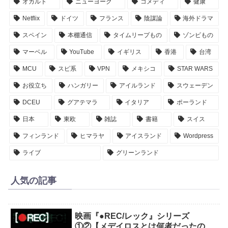
オカルト
ニューヨーク
コメディ
健康
Netflix
ドイツ
フランス
陰謀論
海外ドラマ
スペイン
本棚通信
タイムリープもの
ゾンビもの
マーベル
YouTube
イギリス
香港
台湾
MCU
スピ系
VPN
メキシコ
STAR WARS
お役立ち
ハンガリー
アイルランド
スウェーデン
DCEU
グアテマラ
イタリア
ポーランド
日本
東欧
雑誌
書籍
スイス
フィンランド
ヒマラヤ
アイスランド
Wordpress
ライブ
グリーンランド
人気の記事
映画『●REC/レック』シリーズ
①②【メデイロスとは何者だったの