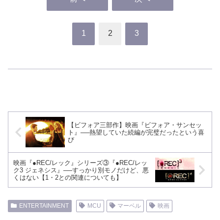
1
2
3
【ビフォア三部作】映画『ビフォア・サンセッ
ト』──熱望していた続編が完璧だったという喜
び
映画『●REC/レック』シリーズ③『●REC/レッ
ク3 ジェネシス』──すっかり別モノだけど、悪
くはない【1・2との関連についても】
ENTERTAINMENT
MCU
マーベル
映画