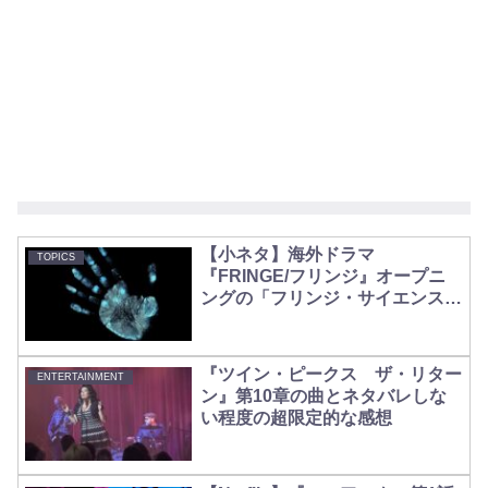
【小ネタ】海外ドラマ
TOPICS
『FRINGE/フリンジ』オープニ
ングの「フリンジ・サイエンス」
は予言だったのか【パンデミッ
ク】
『ツイン・ピークス ザ・リター
ENTERTAINMENT
ン』第10章の曲とネタバレしな
い程度の超限定的な感想