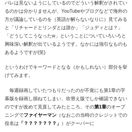
バレは見ないようにしているのでどういう解釈がされてい
るのかは分かりませんが、YouTubeやブログなどで海外の
方が議論しているのを（英語が解らないなりに）見てみる
と「リチャードとリンダとは誰か」「ジュディとは？」
「どうしてこうなったw」ということについていろいろと
興味深い解釈が出ているようです。なかには強引なものも
あるようですが(笑)
というわけでキーワードとなる（かもしれない）部分を挙
げてみます。
毎週録画していたつもりだったのが不覚にも第1章の字
幕版を録画し損ねてしまい、吹替え版でしか確認できない
のですが改めて見直してみたところ、その
第1章
のオープ
ニングで
ファイヤーマン
（なおこの当時のクレジットでの
役名は
「？？？？？？？」
）がクーパーに