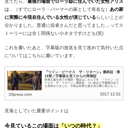
見てたら、
最後の場面でローラ邸に住んでいた女性アリス
は
、（すでにローラ・パーマーの家として有名な）
あの家
に実際に今現在住んでいる女性が演じている
らしいことが
分かりました。普通に役者さんだと思ってました…ってス
トーリーには全く関係ない小ネタですけども(笑)
これを書いたあと、字幕版の放送を見て改めて気付いた点
についてはこちらに書いています。
『ツイン・ピークス ザ・リターン』最終話・第
18章／字幕版を見てからの再検証
吹替え版を見ての感想・検証はこちらです 『ツイン・ピ
ークス ザ・リターン』最終話、つい先ほど字幕版のほう
も見終わりました。今回は吹替え版を見た際に気になって
いたところをとくに注意して見てみたのですが、「あれ、
なんか違うような…」と思いつつも...
2017.12.02
33press.com
見落としていた重要ポイントは
今見ているこの場面は
「いつの時代？」