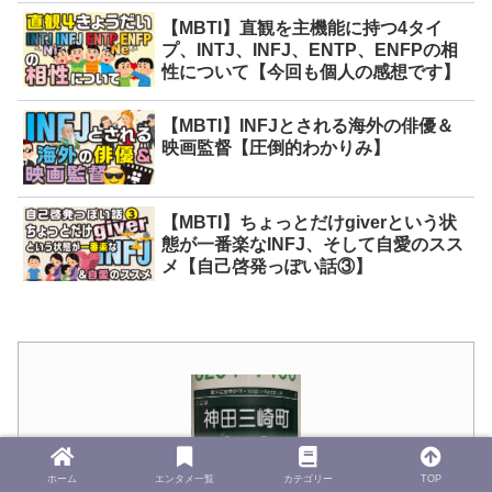
【MBTI】直観を主機能に持つ4タイ
プ、INTJ、INFJ、ENTP、ENFPの相
性について【今回も個人の感想です】
【MBTI】INFJとされる海外の俳優＆
映画監督【圧倒的わかりみ】
【MBTI】ちょっとだけgiverという状
態が一番楽なINFJ、そして自愛のスス
メ【自己啓発っぽい話③】
ホーム
エンタメ一覧
カテゴリー
TOP