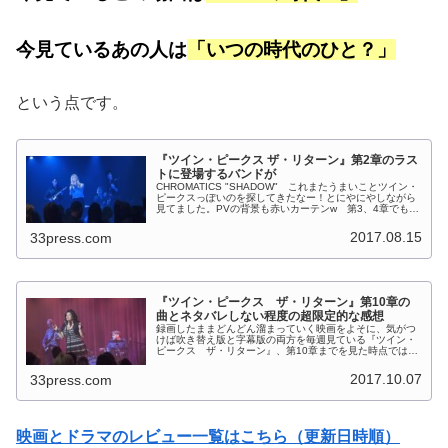
今見ているあの人は
「いつの時代のひと？」
という点です。
『ツイン・ピークス ザ・リターン』第2章のラス
トに登場するバンドが
CHROMATICS "SHADOW" これまたうまいことツイン・
ピークスっぽいのを探してきたなー！とにやにやしながら
見てました。PVの背景も赤いカーテンw 第3、4章でも別
のバンドが同じ酒場で演奏していてそのままエンディング
に…という流れ...
2017.08.15
33press.com
『ツイン・ピークス ザ・リターン』第10章の
曲とネタバレしない程度の超限定的な感想
録画したままどんどん溜まっていく映画をよそに、気がつ
けば吹き替え版と字幕版の両方を毎週見ている『ツイン・
ピークス ザ・リターン』、第10章までを見た時点ではめ
ちゃめちゃ面白いです。。。 というか正直この展開はツ
イン・ピークスじゃなかったらと...
2017.10.07
33press.com
映画とドラマのレビュー一覧はこちら（更新日時順）