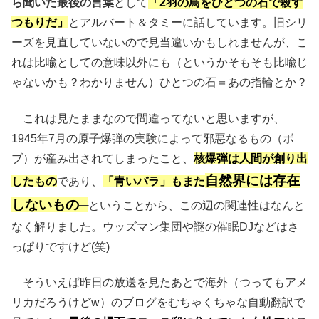
ら聞いた最後の言葉
として
「2羽の鳥をひとつの石で殺す
つもりだ」
とアルバート＆タミーに話しています。旧シリ
ーズを見直していないので見当違いかもしれませんが、こ
れは比喩としての意味以外にも（というかそもそも比喩じ
ゃないかも？わかりません）ひとつの石＝あの指輪とか？
これは見たままなので間違ってないと思いますが、
1945年7月の原子爆弾の実験によって邪悪なるもの（ボ
ブ）が産み出されてしまったこと、
核爆弾は
人間が創り出
自然界には存在
したもの
であり、
「青いバラ」もまた
しないもの
─
ということから、この辺の関連性はなんと
なく解りました。ウッズマン集団や謎の催眠DJなどはさ
っぱりですけど(笑)
そういえば昨日の放送を見たあとで海外（つってもアメ
リカだろうけどw）のブログをむちゃくちゃな自動翻訳で