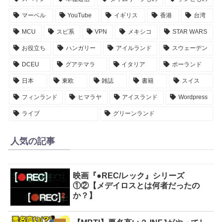
マーベル
YouTube
イギリス
香港
台湾
MCU
スピ系
VPN
メキシコ
STAR WARS
お役立ち
ハンガリー
アイルランド
スウェーデン
DCEU
グアテマラ
イタリア
ポーランド
日本
東欧
雑誌
書籍
スイス
フィンランド
ヒマラヤ
アイスランド
Wordpress
ライブ
グリーンランド
人気の記事
映画『●REC/レック』シリーズ
①②【メデイロスとは何者だったの
か？】