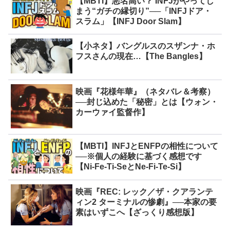
【MBTI】悪名高い？ INFJがやってし
まう“ガチの縁切り”──「INFJドア・
スラム」【INFJ Door Slam】
【小ネタ】バングルスのスザンナ・ホ
フスさんの現在…【The Bangles】
映画『花様年華』（ネタバレ＆考察）
──封じ込めた「秘密」とは【ウォン・
カーウァイ監督作】
【MBTI】INFJとENFPの相性について
──※個人の経験に基づく感想です
【Ni-Fe-Ti-SeとNe-Fi-Te-Si】
映画『REC: レック／ザ・クアランテ
ィン2 ターミナルの惨劇』──本家の要
素はいずこへ【ざっくり感想版】