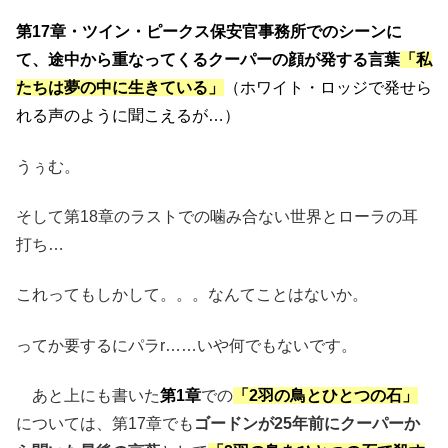
第17章・ツイン・ピークス保安官事務所でのシーンに
て、途中から重なってくるクーパーの顔が発する言葉
「私
たちは夢の中に生きている」
（ホワイト・ロッジで発せら
れる声のように聞こえるが…）
うぅむ。
そして第18章のラストでの噛み合ない世界とローラの耳
打ち…
これってもしかして。。。なんてことはないか。
ってか要するにパラr……いや何でもないです。
あと上にも書いた
第1章
での
「2羽の鳥とひとつの石」
については、第17章でも
ゴードンが25年前にクーパーか