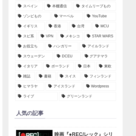
スペイン
本棚通信
タイムリープもの
ゾンビもの
マーベル
YouTube
イギリス
香港
台湾
MCU
スピ系
VPN
メキシコ
STAR WARS
お役立ち
ハンガリー
アイルランド
スウェーデン
DCEU
グアテマラ
イタリア
ポーランド
日本
東欧
雑誌
書籍
スイス
フィンランド
ヒマラヤ
アイスランド
Wordpress
ライブ
グリーンランド
人気の記事
映画『●REC/レック』シリ