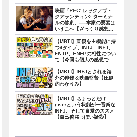
映画『REC: レック／ザ・
クアランティン2 ターミナ
ルの惨劇』──本家の要素は
いずこへ【ざっくり感想
版】
【MBTI】直観を主機能に持
つ4タイプ、INTJ、INFJ、
ENTP、ENFPの相性につい
て【今回も個人の感想で
す】
【MBTI】INFJとされる海
外の俳優＆映画監督【圧倒
的わかりみ】
【MBTI】ちょっとだけ
giverという状態が一番楽な
INFJ、そして自愛のススメ
【自己啓発っぽい話③】