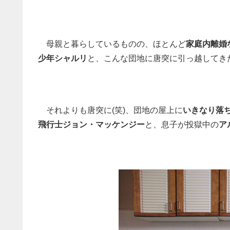
母親と暮らしているものの、ほとんど
家庭内離婚
少年シャルリ
と、こんな団地に唐突に引っ越してき
それよりも唐突に(笑)、団地の屋上に
いきなり落
飛行士
ジョン・マッケンジー
と、息子が投獄中の
ア