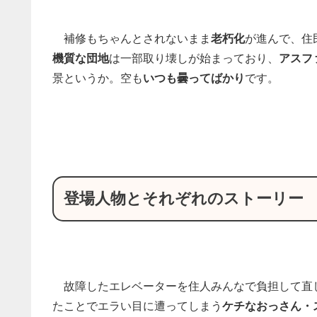
補修もちゃんとされないまま
老朽化
が進んで、住
機質な団地
は一部取り壊しが始まっており、
アスフ
景というか。空も
いつも曇ってばかり
です。
登場人物とそれぞれのストーリー
故障したエレベーターを住人みんなで負担して直
たことでエラい目に遭ってしまう
ケチなおっさん・