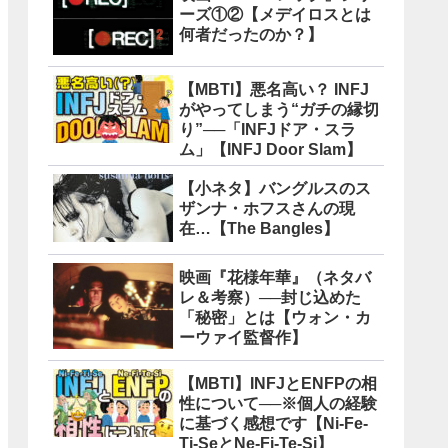
ーズ①②【メデイロスとは
何者だったのか？】
【MBTI】悪名高い？ INFJ
がやってしまう“ガチの縁切
り”──「INFJドア・スラ
ム」【INFJ Door Slam】
【小ネタ】バングルスのス
ザンナ・ホフスさんの現
在…【The Bangles】
映画『花様年華』（ネタバ
レ＆考察）──封じ込めた
「秘密」とは【ウォン・カ
ーウァイ監督作】
【MBTI】INFJとENFPの相
性について──※個人の経験
に基づく感想です【Ni-Fe-
Ti-SeとNe-Fi-Te-Si】