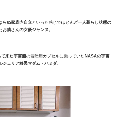
ならぬ家庭内自立
といった感じで
ほとんど一人暮らし状態の
た
お隣さんの女優ジャンヌ
。
ちて来た宇宙船
の着陸用カプセルに乗っていた
NASAの宇宙
ルジェリア移民マダム・ハミダ
。