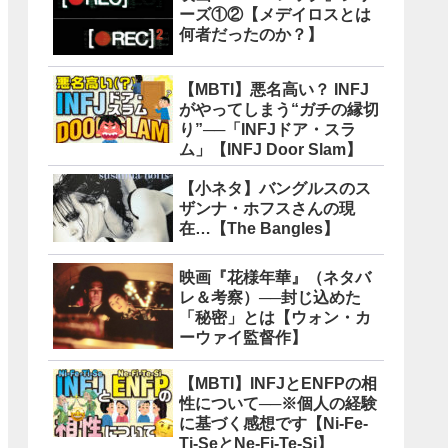
ーズ①②【メデイロスとは
何者だったのか？】
【MBTI】悪名高い？ INFJ
がやってしまう“ガチの縁切
り”──「INFJドア・スラ
ム」【INFJ Door Slam】
【小ネタ】バングルスのス
ザンナ・ホフスさんの現
在…【The Bangles】
映画『花様年華』（ネタバ
レ＆考察）──封じ込めた
「秘密」とは【ウォン・カ
ーウァイ監督作】
【MBTI】INFJとENFPの相
性について──※個人の経験
に基づく感想です【Ni-Fe-
Ti-SeとNe-Fi-Te-Si】