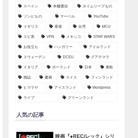
スペイン
本棚通信
タイムリープもの
ゾンビもの
マーベル
YouTube
イギリス
香港
台湾
MCU
スピ系
VPN
メキシコ
STAR WARS
お役立ち
ハンガリー
アイルランド
スウェーデン
DCEU
グアテマラ
イタリア
ポーランド
日本
東欧
雑誌
書籍
スイス
フィンランド
ヒマラヤ
アイスランド
Wordpress
ライブ
グリーンランド
人気の記事
映画『●REC/レック』シリ