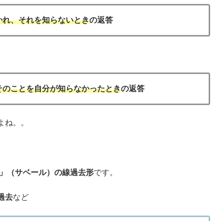
かれ、それを知らないとき
の返答
そのことを自分が知らなかったとき
の返答
よね。。
er」（サベール）の線過去形
です。
過去
など