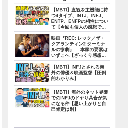
【MBTI】直観を主機能に持
つ4タイプ、INTJ、INFJ、
ENTP、ENFPの相性につい
て【今回も個人の感想で
す】
映画『REC: レック／ザ・
クアランティン2 ターミナ
ルの惨劇』──本家の要素は
いずこへ【ざっくり感想
版】
【MBTI】INFJとされる海
外の俳優＆映画監督【圧倒
的わかりみ】
【MBTI】海外のネット界隈
でのINFJのドヤり具合が気
になる件【思い上がりと自
己肯定は別】