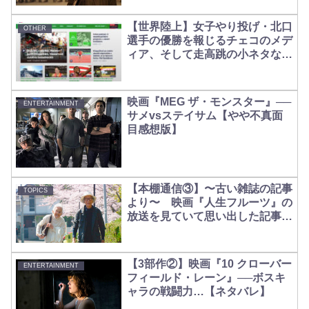
いて【ツインレイ】
【世界陸上】女子やり投げ・北口
OTHER
選手の優勝を報じるチェコのメデ
ィア、そして走高跳の小ネタなど
【VPN】【PR】
映画『MEG ザ・モンスター』──
ENTERTAINMENT
サメvsステイサム【やや不真面
目感想版】
【本棚通信③】〜古い雑誌の記事
TOPICS
より〜 映画『人生フルーツ』の
放送を見ていて思い出した記事、
その他
【3部作②】映画『10 クローバー
ENTERTAINMENT
フィールド・レーン』──ボスキ
ャラの戦闘力…【ネタバレ】