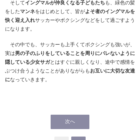
そして
イングマルが仲良くなる子どもたち
も、緑色の髪
をした
マンネ
をはじめとして、皆が
よそ者のイングマルを
快く迎え入れ
サッカーやボクシングなどをして過ごすよう
になります。
その中でも、サッカーも上手くてボクシングも強いが、
実は
男の子のふりをしていることを周りにバレないように
隠している少女サガ
とはすぐに親しくなり、途中で感情を
ぶつけ合うようなことがありながらも
お互いに大切な友達
に
なっていきます。
次へ