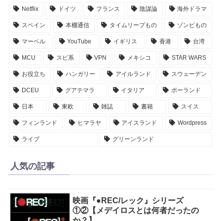
Netflix
ドイツ
フランス
陰謀論
海外ドラマ
スペイン
本棚通信
タイムリープもの
ゾンビもの
マーベル
YouTube
イギリス
香港
台湾
MCU
スピ系
VPN
メキシコ
STAR WARS
お役立ち
ハンガリー
アイルランド
スウェーデン
DCEU
グアテマラ
イタリア
ポーランド
日本
東欧
雑誌
書籍
スイス
フィンランド
ヒマラヤ
アイスランド
Wordpress
ライブ
グリーンランド
人気の記事
映画『●REC/レック』シリーズ
①②【メデイロスとは何者だったの
か？】