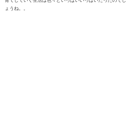
育てしていく生活は色々といっぱいいっぱいだったのでし
ょうね。。