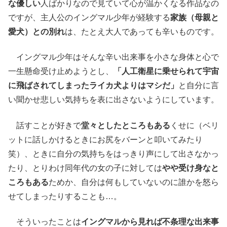
な優しい
人ばかりなので見ていて心が温かくなる作品なの
ですが、主人公のイングマル少年が経験する
家族（母親と
愛犬）との別れ
は、たとえ大人であっても辛いものです。
イングマル少年はそんな辛い出来事を小さな身体と心で
一生懸命受け止めようとし、
「人工衛星に乗せられて宇宙
に飛ばされてしまったライカ犬よりはマシだ」
と自分に言
い聞かせ悲しい気持ちを表に出さないようにしています。
話すことが好きで
堂々としたところもある
くせに（ベリ
ットに話しかけるときにお尻をバーンと叩いてみたり
笑）、ときに自分の気持ちをはっきり声にして出さなかっ
たり、とりわけ同年代の女の子に対しては
やや受け身なと
ころもある
ためか、自分は何もしていないのに誰かを怒ら
せてしまったりすることも…。
そういったことは
イングマルから見れば不条理な出来事