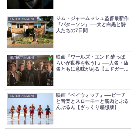
ジム・ジャームッシュ監督最新作
ENTERTAINMENT
『パターソン』──犬と白黒と詩
人たちの7日間
映画『ワールズ・エンド 酔っぱ
ENTERTAINMENT
らいが世界を救う! 』──人名・店
名ともに意味がある【エドガー・
ライト＆サイモン・ペグ＆ニッ
ク・フロスト】
映画『ベイウォッチ』──ビーチ
ENTERTAINMENT
と音楽とスローモーと筋肉とぷる
んぷるん【ざっくり感想版】