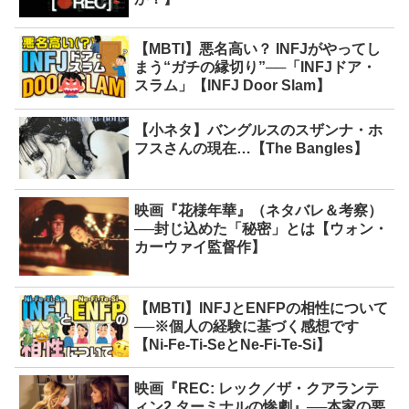
【MBTI】悪名高い？ INFJがやってし
まう“ガチの縁切り”──「INFJドア・
スラム」【INFJ Door Slam】
【小ネタ】バングルスのスザンナ・ホ
フスさんの現在…【The Bangles】
映画『花様年華』（ネタバレ＆考察）
──封じ込めた「秘密」とは【ウォン・
カーウァイ監督作】
【MBTI】INFJとENFPの相性について
──※個人の経験に基づく感想です
【Ni-Fe-Ti-SeとNe-Fi-Te-Si】
映画『REC: レック／ザ・クアランテ
ィン2 ターミナルの惨劇』──本家の要