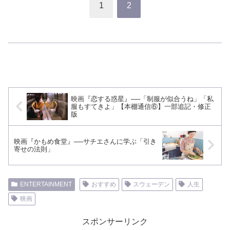
1
2
映画『恋する惑星』──「制服が似合うね」「私
服もすてきよ」【本棚通信⑥】一部追記・修正
版
映画『かもめ食堂』──サチエさんに学ぶ「引き
寄せの法則」
ENTERTAINMENT
おすすめ
スウェーデン
人生
映画
スポンサーリンク