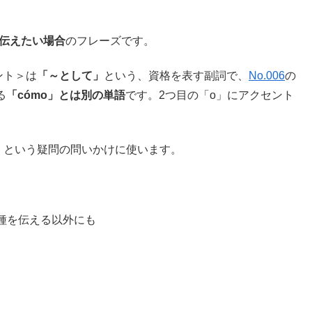
伝えたい場合
のフレーズです。
ント＞は
「～として」
という、資格を表す副詞で、
No.006
の
る
「cómo」とは別の単語
です。2つ目の「o」にアクセント
」
という疑問の問いかけに使います。
種を伝える以外にも