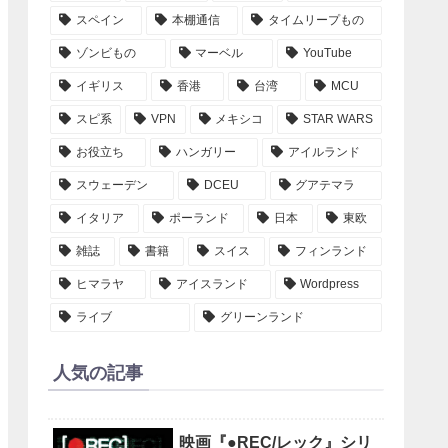
スペイン
本棚通信
タイムリープもの
ゾンビもの
マーベル
YouTube
イギリス
香港
台湾
MCU
スピ系
VPN
メキシコ
STAR WARS
お役立ち
ハンガリー
アイルランド
スウェーデン
DCEU
グアテマラ
イタリア
ポーランド
日本
東欧
雑誌
書籍
スイス
フィンランド
ヒマラヤ
アイスランド
Wordpress
ライブ
グリーンランド
人気の記事
映画『●REC/レック』シリ