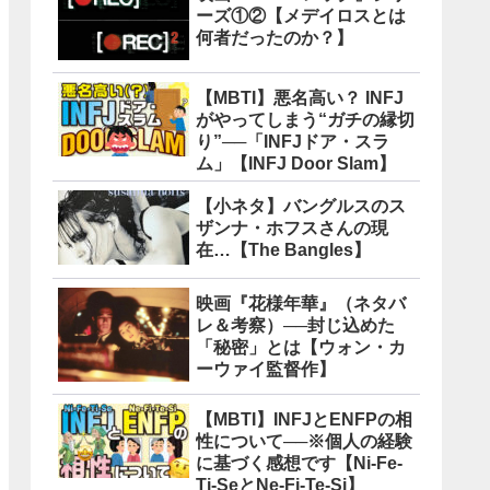
ーズ①②【メデイロスとは
何者だったのか？】
【MBTI】悪名高い？ INFJ
がやってしまう“ガチの縁切
り”──「INFJドア・スラ
ム」【INFJ Door Slam】
【小ネタ】バングルスのス
ザンナ・ホフスさんの現
在…【The Bangles】
映画『花様年華』（ネタバ
レ＆考察）──封じ込めた
「秘密」とは【ウォン・カ
ーウァイ監督作】
【MBTI】INFJとENFPの相
性について──※個人の経験
に基づく感想です【Ni-Fe-
Ti-SeとNe-Fi-Te-Si】