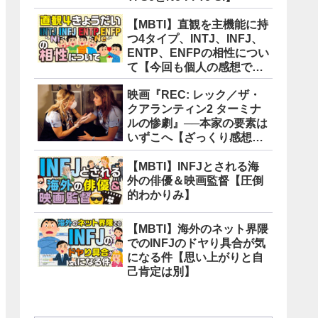
【MBTI】直観を主機能に持
つ4タイプ、INTJ、INFJ、
ENTP、ENFPの相性につい
て【今回も個人の感想で
す】
映画『REC: レック／ザ・
クアランティン2 ターミナ
ルの惨劇』──本家の要素は
いずこへ【ざっくり感想
版】
【MBTI】INFJとされる海
外の俳優＆映画監督【圧倒
的わかりみ】
【MBTI】海外のネット界隈
でのINFJのドヤり具合が気
になる件【思い上がりと自
己肯定は別】