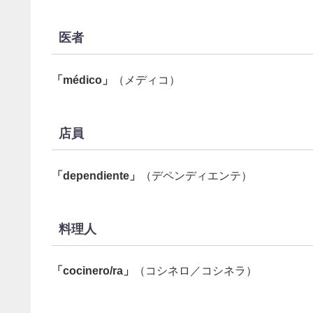
医者
「médico」
（メディコ）
店員
「dependiente」
（デペンディエンテ）
料理人
「cocinero/ra」
（コシネロ／コシネラ）