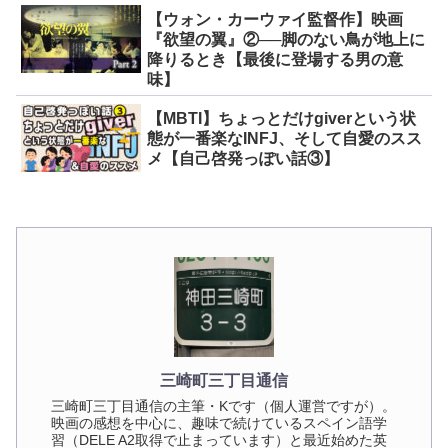
【ウォン・カーウァイ監督作】映画
『欲望の翼』②──脚のない鳥が地上に
降りるとき【最後に登場する男の意
味】
【MBTI】ちょっとだけgiverという状
態が一番楽なINFJ、そして自愛のスス
メ【自己啓発っぽい話③】
三崎町三丁目通信
三崎町三丁目通信の主筆・Kです（個人運営ですが）。
映画の感想を中心に、趣味で続けているスペイン語学
習（DELE A2取得で止まっています）と最近始めた英