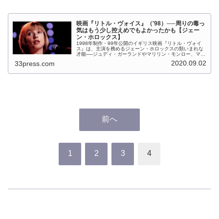
映画『リトル・ヴォイス』（'98）──周りの毒っ
気はもう少し控えめでもよかったかも【ジェー
ン・ホロックス】
1998年制作・99年公開のイギリス映画『リトル・ヴォイ
ス』は、主演を務めるジェーン・ホロックスの類いまれな
才能──ジュディ・ガーランドやマリリン・モンロー、マレ
ーネ・ディトリッヒやシャーリー・バッシーなどの声色を
2020.09.02
33press.com
そっくりに真似て歌うことが...
前へ
1
2
3
4