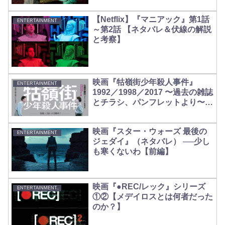
【Netflix】『マニアック』第1話
ENTERTAINMENT
～第2話 【ネタバレ＆伏線の解説
と考察】
映画『牯嶺街少年殺人事件』
ENTERTAINMENT
1992／1998／2017 〜過去の雑誌
とチラシ、パンフレットより〜
【本棚通信④】
映画『スター・ウォーズ 最後の
ENTERTAINMENT
ジェダイ』（ネタバレ） ──少し
も寒くないわ【前編】
映画『●REC/レック』シリーズ
ENTERTAINMENT
①②【メデイロスとは何者だった
のか？】