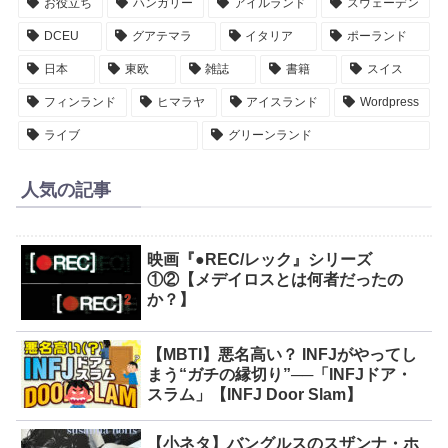
お役立ち
ハンガリー
アイルランド
スウェーデン
DCEU
グアテマラ
イタリア
ポーランド
日本
東欧
雑誌
書籍
スイス
フィンランド
ヒマラヤ
アイスランド
Wordpress
ライブ
グリーンランド
人気の記事
映画『●REC/レック』シリーズ
①②【メデイロスとは何者だったの
か？】
【MBTI】悪名高い？ INFJがやってし
まう“ガチの縁切り”──「INFJドア・
スラム」【INFJ Door Slam】
【小ネタ】バングルスのスザンナ・ホ