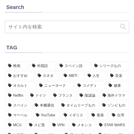
Search
TAG
映画
外国語
スペイン語
シリーズもの
おすすめ
小ネタ
MBTI
人生
音楽
オカルト
ニューヨーク
コメディ
健康
Netflix
ドイツ
フランス
陰謀論
海外ドラマ
スペイン
本棚通信
タイムリープもの
ゾンビもの
マーベル
YouTube
イギリス
香港
台湾
MCU
スピ系
VPN
メキシコ
STAR WARS