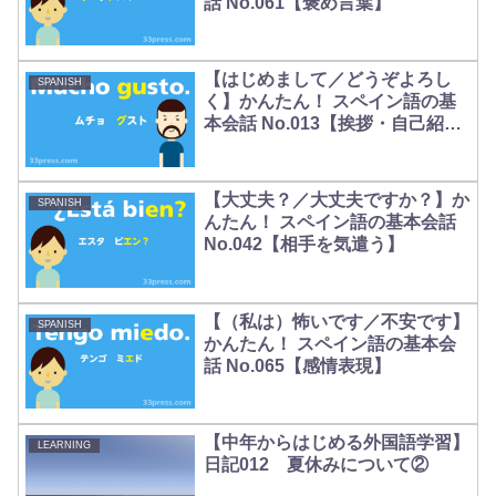
話 No.061【褒め言葉】
【はじめまして／どうぞよろし
SPANISH
く】かんたん！ スペイン語の基
本会話 No.013【挨拶・自己紹
介】
【大丈夫？／大丈夫ですか？】か
SPANISH
んたん！ スペイン語の基本会話
No.042【相手を気遣う】
【（私は）怖いです／不安です】
SPANISH
かんたん！ スペイン語の基本会
話 No.065【感情表現】
【中年からはじめる外国語学習】
LEARNING
日記012 夏休みについて②