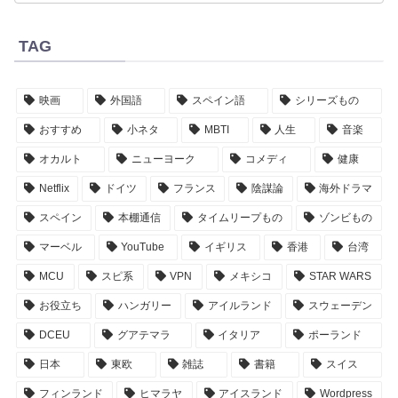
TAG
映画
外国語
スペイン語
シリーズもの
おすすめ
小ネタ
MBTI
人生
音楽
オカルト
ニューヨーク
コメディ
健康
Netflix
ドイツ
フランス
陰謀論
海外ドラマ
スペイン
本棚通信
タイムリープもの
ゾンビもの
マーベル
YouTube
イギリス
香港
台湾
MCU
スピ系
VPN
メキシコ
STAR WARS
お役立ち
ハンガリー
アイルランド
スウェーデン
DCEU
グアテマラ
イタリア
ポーランド
日本
東欧
雑誌
書籍
スイス
フィンランド
ヒマラヤ
アイスランド
Wordpress