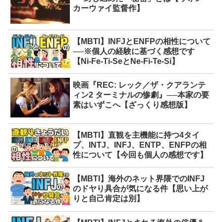
カーウァイ監督作】
【MBTI】INFJとENFPの相性について
──※個人の経験に基づく感想です
【Ni-Fe-Ti-SeとNe-Fi-Te-Si】
映画『REC: レック／ザ・クアランテ
ィン2 ターミナルの惨劇』──本家の要
素はいずこへ【ざっくり感想版】
【MBTI】直観を主機能に持つ4タイ
プ、INTJ、INFJ、ENTP、ENFPの相
性について【今回も個人の感想です】
【MBTI】海外のネット界隈でのINFJ
のドヤり具合が気になる件【思い上が
りと自己肯定は別】