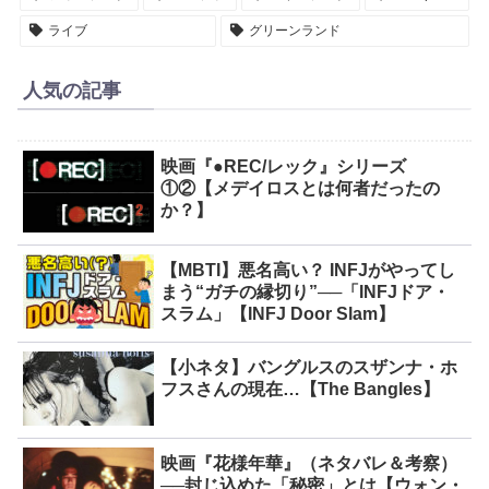
ライブ
グリーンランド
人気の記事
映画『●REC/レック』シリーズ
①②【メデイロスとは何者だったの
か？】
【MBTI】悪名高い？ INFJがやってし
まう“ガチの縁切り”──「INFJドア・
スラム」【INFJ Door Slam】
【小ネタ】バングルスのスザンナ・ホ
フスさんの現在…【The Bangles】
映画『花様年華』（ネタバレ＆考察）
──封じ込めた「秘密」とは【ウォン・