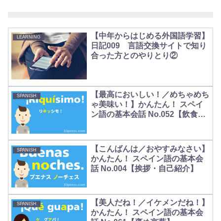
【中年からはじめる外国語学習】
LEARNING
日記009 言語交換サイトで知り
合った方とのやりとり②
【最高においしい！／めちゃめち
SPANISH
ゃ美味い！】かんたん！ スペイ
ン語の基本会話 No.052【飲食の
場で】
【こんばんは／おやすみなさい】
SPANISH
かんたん！ スペイン語の基本会
話 No.004【挨拶・自己紹介】
【美人だね！／イケメンだね！】
SPANISH
かんたん！ スペイン語の基本会