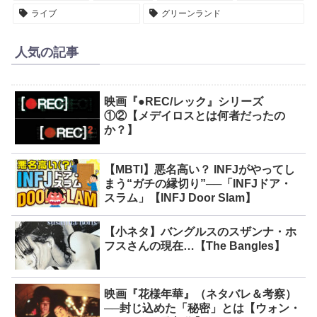
ライブ
グリーンランド
人気の記事
映画『●REC/レック』シリーズ
①②【メデイロスとは何者だったの
か？】
【MBTI】悪名高い？ INFJがやってし
まう“ガチの縁切り”──「INFJドア・
スラム」【INFJ Door Slam】
【小ネタ】バングルスのスザンナ・ホ
フスさんの現在…【The Bangles】
映画『花様年華』（ネタバレ＆考察）
──封じ込めた「秘密」とは【ウォン・