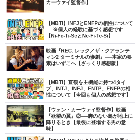
カーウァイ監督作】
【MBTI】INFJとENFPの相性について
──※個人の経験に基づく感想です
【Ni-Fe-Ti-SeとNe-Fi-Te-Si】
映画『REC: レック／ザ・クアランテ
ィン2 ターミナルの惨劇』──本家の要
素はいずこへ【ざっくり感想版】
【MBTI】直観を主機能に持つ4タイ
プ、INTJ、INFJ、ENTP、ENFPの相
性について【今回も個人の感想です】
【ウォン・カーウァイ監督作】映画
『欲望の翼』②──脚のない鳥が地上に
降りるとき【最後に登場する男の意
味】