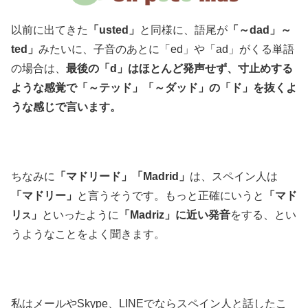
以前に出てきた
「usted」
と同様に、語尾が
「～dad」～
ted」
みたいに、子音のあとに「ed」や「ad」がくる単語
の場合は、
最後の「d」はほとんど発声せず、寸止めする
ような感覚で「～テッド」「～ダッド」の「ド」を抜くよ
うな感じで言います。
ちなみに
「マドリード」
「Madrid」
は、スペイン人は
「マドリー」
と言うそうです。もっと正確にいうと
「マド
リ
」
といったように
「Madriz」に近い発音
をする、とい
ス
うようなことをよく聞きます。
私はメールやSkype、LINEでならスペイン人と話したこ