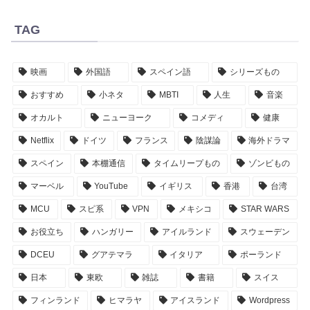
TAG
映画
外国語
スペイン語
シリーズもの
おすすめ
小ネタ
MBTI
人生
音楽
オカルト
ニューヨーク
コメディ
健康
Netflix
ドイツ
フランス
陰謀論
海外ドラマ
スペイン
本棚通信
タイムリープもの
ゾンビもの
マーベル
YouTube
イギリス
香港
台湾
MCU
スピ系
VPN
メキシコ
STAR WARS
お役立ち
ハンガリー
アイルランド
スウェーデン
DCEU
グアテマラ
イタリア
ポーランド
日本
東欧
雑誌
書籍
スイス
フィンランド
ヒマラヤ
アイスランド
Wordpress