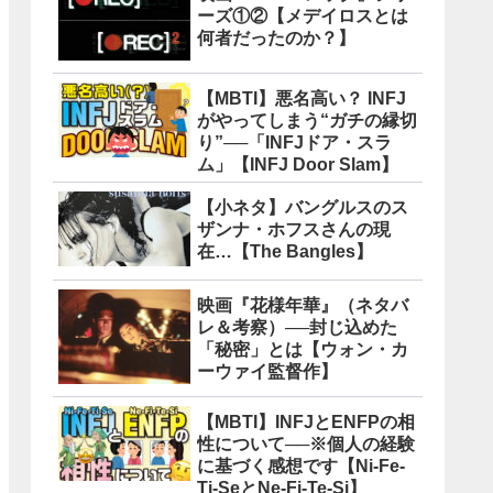
ーズ①②【メデイロスとは
何者だったのか？】
【MBTI】悪名高い？ INFJ
がやってしまう“ガチの縁切
り”──「INFJドア・スラ
ム」【INFJ Door Slam】
【小ネタ】バングルスのス
ザンナ・ホフスさんの現
在…【The Bangles】
映画『花様年華』（ネタバ
レ＆考察）──封じ込めた
「秘密」とは【ウォン・カ
ーウァイ監督作】
【MBTI】INFJとENFPの相
性について──※個人の経験
に基づく感想です【Ni-Fe-
Ti-SeとNe-Fi-Te-Si】