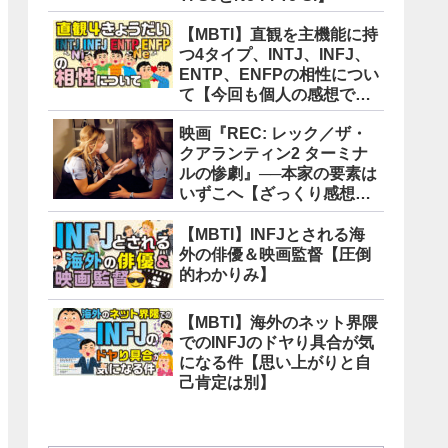
【MBTI】直観を主機能に持
つ4タイプ、INTJ、INFJ、
ENTP、ENFPの相性につい
て【今回も個人の感想で
す】
映画『REC: レック／ザ・
クアランティン2 ターミナ
ルの惨劇』──本家の要素は
いずこへ【ざっくり感想
版】
【MBTI】INFJとされる海
外の俳優＆映画監督【圧倒
的わかりみ】
【MBTI】海外のネット界隈
でのINFJのドヤり具合が気
になる件【思い上がりと自
己肯定は別】