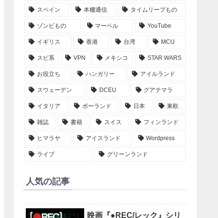
スペイン
本棚通信
タイムリープもの
ゾンビもの
マーベル
YouTube
イギリス
香港
台湾
MCU
スピ系
VPN
メキシコ
STAR WARS
お役立ち
ハンガリー
アイルランド
スウェーデン
DCEU
グアテマラ
イタリア
ポーランド
日本
東欧
雑誌
書籍
スイス
フィンランド
ヒマラヤ
アイスランド
Wordpress
ライブ
グリーンランド
人気の記事
映画『●REC/レック』シリ