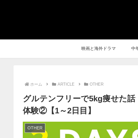
映画と海外ドラマ
中
ホーム
ARTICLE
OTHER
グルテンフリーで5kg痩せた
体験②【1～2日目】
OTHER