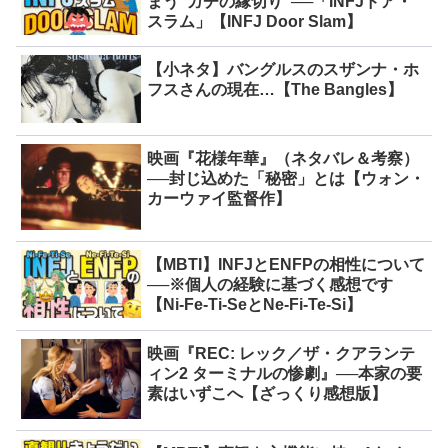
まう“ガチの縁切り”──「INFJドア・
スラム」【INFJ Door Slam】
【小ネタ】バングルスのスザンナ・ホ
フスさんの現在…【The Bangles】
映画『花様年華』（ネタバレ＆考察）
──封じ込めた「秘密」とは【ウォン・
カーウァイ監督作】
【MBTI】INFJとENFPの相性について
──※個人の経験に基づく感想です
【Ni-Fe-Ti-SeとNe-Fi-Te-Si】
映画『REC: レック／ザ・クアランテ
ィン2 ターミナルの惨劇』──本家の要
素はいずこへ【ざっくり感想版】