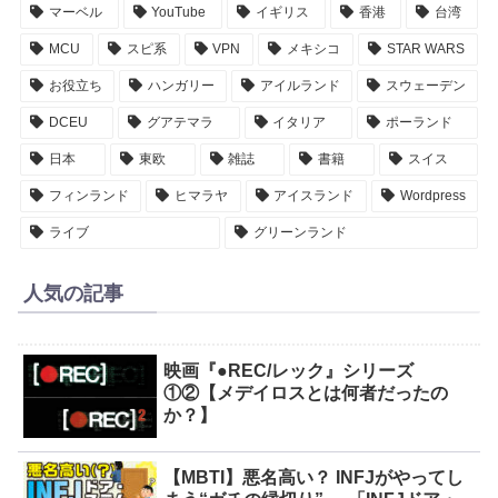
マーベル
YouTube
イギリス
香港
台湾
MCU
スピ系
VPN
メキシコ
STAR WARS
お役立ち
ハンガリー
アイルランド
スウェーデン
DCEU
グアテマラ
イタリア
ポーランド
日本
東欧
雑誌
書籍
スイス
フィンランド
ヒマラヤ
アイスランド
Wordpress
ライブ
グリーンランド
人気の記事
映画『●REC/レック』シリーズ
①②【メデイロスとは何者だったの
か？】
【MBTI】悪名高い？ INFJがやってし