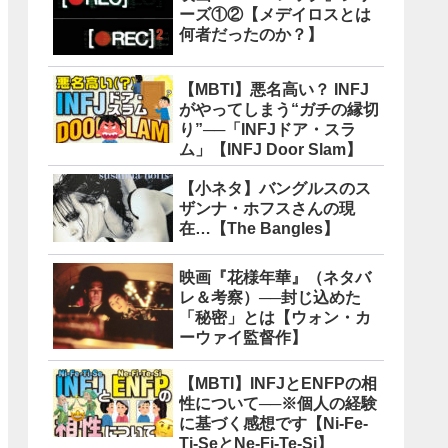
ーズ①②【メデイロスとは
何者だったのか？】
【MBTI】悪名高い？ INFJ
がやってしまう“ガチの縁切
り”──「INFJドア・スラ
ム」【INFJ Door Slam】
【小ネタ】バングルスのス
ザンナ・ホフスさんの現
在…【The Bangles】
映画『花様年華』（ネタバ
レ＆考察）──封じ込めた
「秘密」とは【ウォン・カ
ーウァイ監督作】
【MBTI】INFJとENFPの相
性について──※個人の経験
に基づく感想です【Ni-Fe-
Ti-SeとNe-Fi-Te-Si】