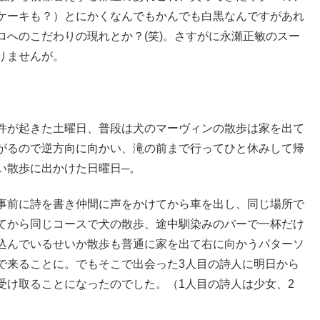
ケーキも？）とにかくなんでもかんでも白黒なんですがあれ
へのこだわりの現れとか？(笑)。さすがに永瀬正敏のスー
りませんが。
件が起きた土曜日、普段は犬のマーヴィンの散歩は家を出て
がるので逆方向に向かい、滝の前まで行ってひと休みして帰
い散歩に出かけた日曜日
─
。
事前に詩を書き仲間に声をかけてから車を出し、同じ場所で
てから同じコースで犬の散歩、途中馴染みのバーで一杯だけ
込んでいるせいか散歩も普通に家を出て右に向かうパターソ
で来ることに。でもそこで出会った3人目の詩人に明日から
受け取ることになったのでした。（1人目の詩人は少女、2