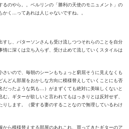
するのやら。。ベルリンの「勝利の天使のモニュメント」の
もかく…ってあれは人じゃないですね。。
出すし、パターソンさんも受け流しつつそれらのことを自分
事情に深くは立ち入らず、受け止めて流していくスタイルは
小さいので、毎朝のシーンもちょっと窮屈そうに見えなくも
どんどん部屋をおかしな方向に模様替えしていくことにも否
名だったような気も…）がまずくても絶対に美味しくないと
込む。ギターが欲しいと言われてもはっきりとは反対せず、
たりします。（愛する妻のすることなので無理しているわけ
服から模様替えする部屋のあれこれ、買ってきたギターのア