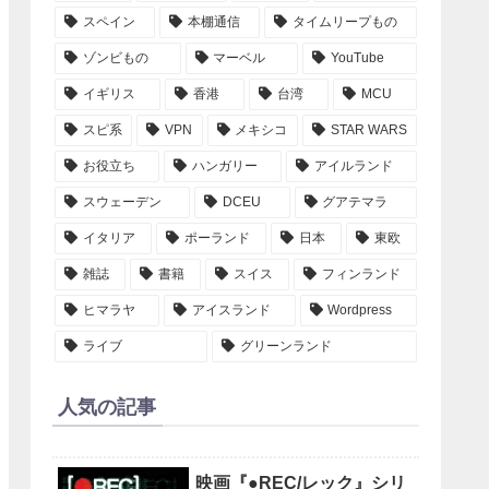
スペイン
本棚通信
タイムリープもの
ゾンビもの
マーベル
YouTube
イギリス
香港
台湾
MCU
スピ系
VPN
メキシコ
STAR WARS
お役立ち
ハンガリー
アイルランド
スウェーデン
DCEU
グアテマラ
イタリア
ポーランド
日本
東欧
雑誌
書籍
スイス
フィンランド
ヒマラヤ
アイスランド
Wordpress
ライブ
グリーンランド
人気の記事
映画『●REC/レック』シリ