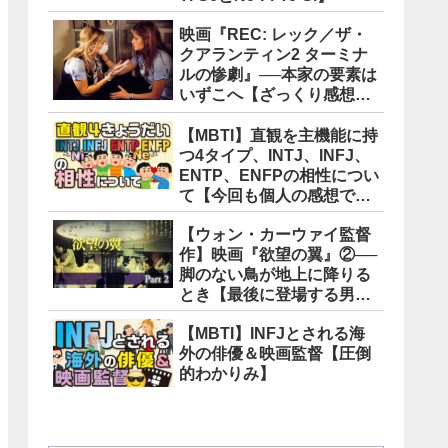
映画『REC: レック／ザ・
クアランティン2 ターミナ
ルの惨劇』──本家の要素は
いずこへ【ざっくり感想
版】
【MBTI】直観を主機能に持
つ4タイプ、INTJ、INFJ、
ENTP、ENFPの相性につい
て【今回も個人の感想で
す】
【ウォン・カーウァイ監督
作】映画『欲望の翼』②──
脚のない鳥が地上に降りる
とき【最後に登場する男の
意味】
【MBTI】INFJとされる海
外の俳優＆映画監督【圧倒
的わかりみ】