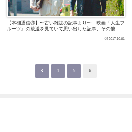
【本棚通信③】〜古い雑誌の記事より〜 映画『人生フ
ルーツ』の放送を見ていて思い出した記事、その他
2017.10.01
前
1
5
6
へ