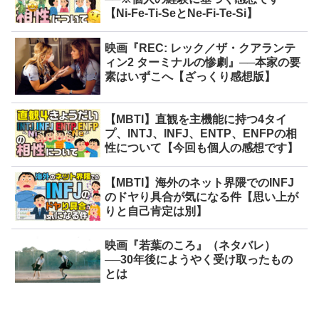
【Ni-Fe-Ti-SeとNe-Fi-Te-Si】
映画『REC: レック／ザ・クアランテ
ィン2 ターミナルの惨劇』──本家の要
素はいずこへ【ざっくり感想版】
【MBTI】直観を主機能に持つ4タイ
プ、INTJ、INFJ、ENTP、ENFPの相
性について【今回も個人の感想です】
【MBTI】海外のネット界隈でのINFJ
のドヤり具合が気になる件【思い上が
りと自己肯定は別】
映画『若葉のころ』（ネタバレ）
──30年後にようやく受け取ったもの
とは