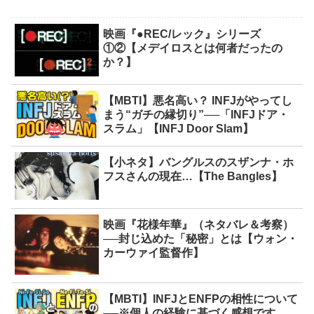
映画『●REC/レック』シリーズ
①②【メデイロスとは何者だったの
か？】
【MBTI】悪名高い？ INFJがやってし
まう“ガチの縁切り”──「INFJドア・
スラム」【INFJ Door Slam】
【小ネタ】バングルスのスザンナ・ホ
フスさんの現在…【The Bangles】
映画『花様年華』（ネタバレ＆考察）
──封じ込めた「秘密」とは【ウォン・
カーウァイ監督作】
【MBTI】INFJとENFPの相性について
──※個人の経験に基づく感想です