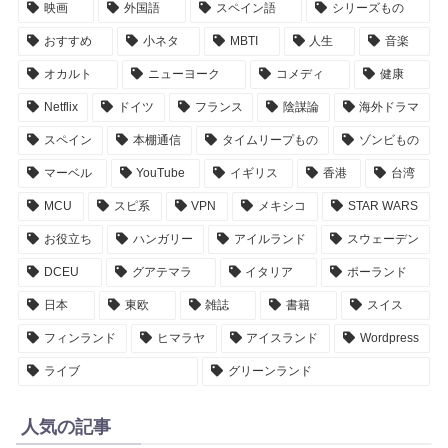
映画
外国語
スペイン語
シリーズもの
おすすめ
小ネタ
MBTI
人生
音楽
オカルト
ニューヨーク
コメディ
健康
Netflix
ドイツ
フランス
陰謀論
海外ドラマ
スペイン
本棚通信
タイムリープもの
ゾンビもの
マーベル
YouTube
イギリス
香港
台湾
MCU
スピ系
VPN
メキシコ
STAR WARS
お役立ち
ハンガリー
アイルランド
スウェーデン
DCEU
グアテマラ
イタリア
ポーランド
日本
東欧
雑誌
書籍
スイス
フィンランド
ヒマラヤ
アイスランド
Wordpress
ライブ
グリーンランド
人気の記事