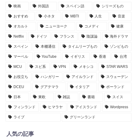
映画
外国語
スペイン語
シリーズもの
おすすめ
小ネタ
MBTI
人生
音楽
オカルト
ニューヨーク
コメディ
健康
Netflix
ドイツ
フランス
陰謀論
海外ドラマ
スペイン
本棚通信
タイムリープもの
ゾンビもの
マーベル
YouTube
イギリス
香港
台湾
MCU
スピ系
VPN
メキシコ
STAR WARS
お役立ち
ハンガリー
アイルランド
スウェーデン
DCEU
グアテマラ
イタリア
ポーランド
日本
東欧
雑誌
書籍
スイス
フィンランド
ヒマラヤ
アイスランド
Wordpress
ライブ
グリーンランド
人気の記事