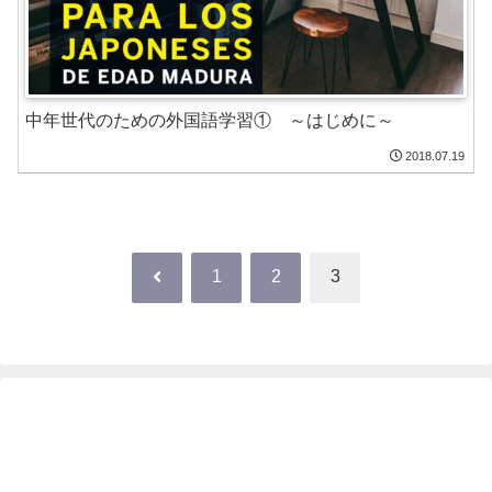
中年世代のための外国語学習① ～はじめに～
2018.07.19
前
1
2
3
へ