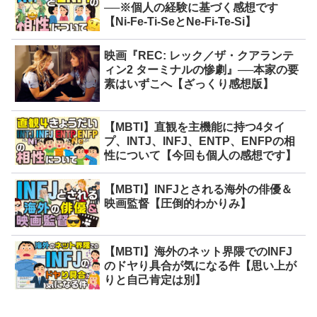
──※個人の経験に基づく感想です
【Ni-Fe-Ti-SeとNe-Fi-Te-Si】
映画『REC: レック／ザ・クアランテ
ィン2 ターミナルの惨劇』──本家の要
素はいずこへ【ざっくり感想版】
【MBTI】直観を主機能に持つ4タイ
プ、INTJ、INFJ、ENTP、ENFPの相
性について【今回も個人の感想です】
【MBTI】INFJとされる海外の俳優＆
映画監督【圧倒的わかりみ】
【MBTI】海外のネット界隈でのINFJ
のドヤり具合が気になる件【思い上が
りと自己肯定は別】