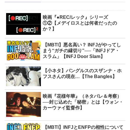
映画『●REC/レック』シリーズ
①②【メデイロスとは何者だったの
か？】
【MBTI】悪名高い？ INFJがやってし
まう“ガチの縁切り”──「INFJドア・
スラム」【INFJ Door Slam】
【小ネタ】バングルスのスザンナ・ホ
フスさんの現在…【The Bangles】
映画『花様年華』（ネタバレ＆考察）
──封じ込めた「秘密」とは【ウォン・
カーウァイ監督作】
【MBTI】INFJとENFPの相性について