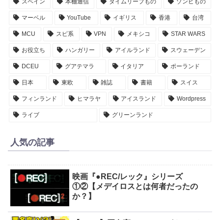
スペイン
本棚通信
タイムリープもの
ゾンビもの
マーベル
YouTube
イギリス
香港
台湾
MCU
スピ系
VPN
メキシコ
STAR WARS
お役立ち
ハンガリー
アイルランド
スウェーデン
DCEU
グアテマラ
イタリア
ポーランド
日本
東欧
雑誌
書籍
スイス
フィンランド
ヒマラヤ
アイスランド
Wordpress
ライブ
グリーンランド
人気の記事
映画『●REC/レック』シリーズ
①②【メデイロスとは何者だったの
か？】