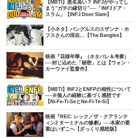
【MBTI】悪名高い？ INFJがやってし
まう“ガチの縁切り”──「INFJドア・
スラム」【INFJ Door Slam】
【小ネタ】バングルスのスザンナ・ホ
フスさんの現在…【The Bangles】
映画『花様年華』（ネタバレ＆考察）
──封じ込めた「秘密」とは【ウォン・
カーウァイ監督作】
【MBTI】INFJとENFPの相性について
──※個人の経験に基づく感想です
【Ni-Fe-Ti-SeとNe-Fi-Te-Si】
映画『REC: レック／ザ・クアランテ
ィン2 ターミナルの惨劇』──本家の要
素はいずこへ【ざっくり感想版】