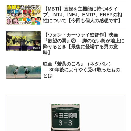
【MBTI】直観を主機能に持つ4タイ
プ、INTJ、INFJ、ENTP、ENFPの相
性について【今回も個人の感想です】
【ウォン・カーウァイ監督作】映画
『欲望の翼』②──脚のない鳥が地上に
降りるとき【最後に登場する男の意
味】
映画『若葉のころ』（ネタバレ）
──30年後にようやく受け取ったもの
とは