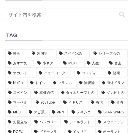
TAG
映画
外国語
スペイン語
シリーズもの
おすすめ
小ネタ
MBTI
人生
音楽
オカルト
ニューヨーク
コメディ
健康
Netflix
ドイツ
フランス
陰謀論
海外ドラマ
スペイン
本棚通信
タイムリープもの
ゾンビもの
マーベル
YouTube
イギリス
香港
台湾
MCU
スピ系
VPN
メキシコ
STAR WARS
お役立ち
ハンガリー
アイルランド
スウェーデン
DCEU
グアテマラ
イタリア
ポーランド