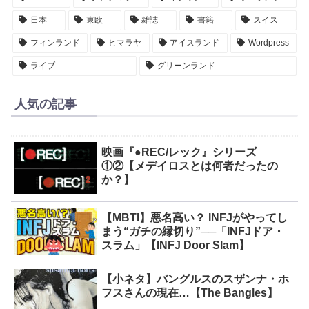
日本
東欧
雑誌
書籍
スイス
フィンランド
ヒマラヤ
アイスランド
Wordpress
ライブ
グリーンランド
人気の記事
映画『●REC/レック』シリーズ
①②【メデイロスとは何者だったの
か？】
【MBTI】悪名高い？ INFJがやってし
まう“ガチの縁切り”──「INFJドア・
スラム」【INFJ Door Slam】
【小ネタ】バングルスのスザンナ・ホ
フスさんの現在…【The Bangles】