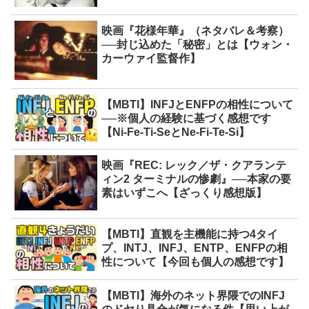
映画『花様年華』（ネタバレ＆考察）
──封じ込めた「秘密」とは【ウォン・
カーウァイ監督作】
【MBTI】INFJとENFPの相性について
──※個人の経験に基づく感想です
【Ni-Fe-Ti-SeとNe-Fi-Te-Si】
映画『REC: レック／ザ・クアランテ
ィン2 ターミナルの惨劇』──本家の要
素はいずこへ【ざっくり感想版】
【MBTI】直観を主機能に持つ4タイ
プ、INTJ、INFJ、ENTP、ENFPの相
性について【今回も個人の感想です】
【MBTI】海外のネット界隈でのINFJ