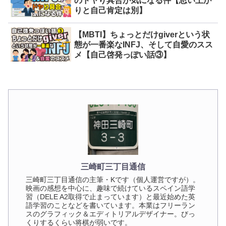
のドヤり具合が気になる件【思い上が
りと自己肯定は別】
【MBTI】ちょっとだけgiverという状
態が一番楽なINFJ、そして自愛のスス
メ【自己啓発っぽい話③】
三崎町三丁目通信
三崎町三丁目通信の主筆・Kです（個人運営ですが）。
映画の感想を中心に、趣味で続けているスペイン語学
習（DELE A2取得で止まっています）と最近始めた英
語学習のことなどを書いています。本業はフリーラン
スのグラフィック＆エディトリアルデザイナー。びっ
くりするくらい将棋が弱いです。